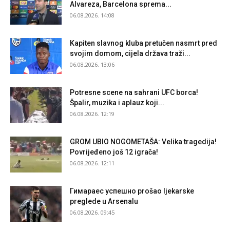
Alvareza, Barcelona sprema...
06.08.2026. 14:08
Kapiten slavnog kluba pretučen nasmrt pred
svojim domom, cijela država traži...
06.08.2026. 13:06
Potresne scene na sahrani UFC borca!
Špalir, muzika i aplauz koji...
06.08.2026. 12:19
GROM UBIO NOGOMETAŠA: Velika tragedija!
Povrijeđeno još 12 igrača!
06.08.2026. 12:11
Гимараеc успешно prošao ljekarske
preglede u Arsenalu
06.08.2026. 09:45