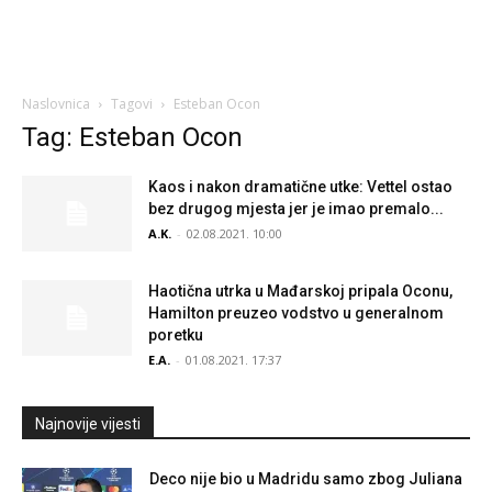
Naslovnica
Tagovi
Esteban Ocon
Tag: Esteban Ocon
Kaos i nakon dramatične utke: Vettel ostao
bez drugog mjesta jer je imao premalo...
A.K.
-
02.08.2021. 10:00
Haotična utrka u Mađarskoj pripala Oconu,
Hamilton preuzeo vodstvo u generalnom
poretku
E.A.
-
01.08.2021. 17:37
Najnovije vijesti
Deco nije bio u Madridu samo zbog Juliana