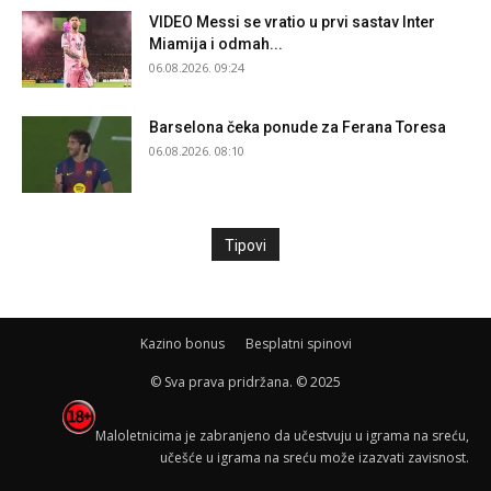
VIDEO Messi se vratio u prvi sastav Inter
Miamija i odmah...
06.08.2026. 09:24
Barselona čeka ponude za Ferana Toresa
06.08.2026. 08:10
Tipovi
Kazino bonus
Besplatni spinovi
© Sva prava pridržana. © 2025
Maloletnicima je zabranjeno da učestvuju u igrama na sreću,
učešće u igrama na sreću može izazvati zavisnost.