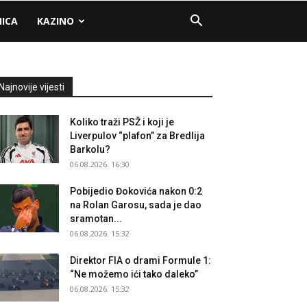
NICA
KAZINO
Najnovije vijesti
Koliko traži PSŽ i koji je
Liverpulov “plafon” za Bredlija
Barkolu?
06.08.2026. 16:30
Pobijedio Đokovića nakon 0:2
na Rolan Garosu, sada je dao
sramotan...
06.08.2026. 15:32
Direktor FIA o drami Formule 1:
“Ne možemo ići tako daleko”
06.08.2026. 15:32