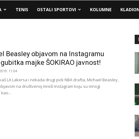
A
TENIS
OSTALI SPORTOVI
KOLUMNE
KLADIO
l Beasley objavom na Instagramu
gubitka majke ŠOKIRAO javnost!
2019. 11:04
rkaš LA Lakersa i nekada drugi pick NBA drafta, Michael Beasley,
 objavom na društvenoj mreži Instagram koju su mnogi
 kao...