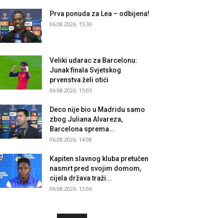
Prva ponuda za Lea – odbijena!
06.08.2026. 15:30
Veliki udarac za Barcelonu:
Junak finala Svjetskog
prvenstva želi otići
06.08.2026. 15:03
Deco nije bio u Madridu samo
zbog Juliana Alvareza,
Barcelona sprema...
06.08.2026. 14:08
Kapiten slavnog kluba pretučen
nasmrt pred svojim domom,
cijela država traži...
06.08.2026. 13:06