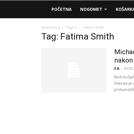
AM
POČETNA
NOGOMET
KOŠARK
Sport
Naslovnica
Tagovi
Fatima Smith
Tag: Fatima Smith
Michae
nakon 
E.A.
-
01.03.
Bivši koša
šokirao je
protumačili