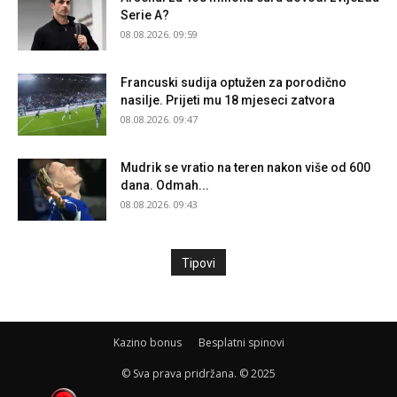
Serie A?
08.08.2026. 09:59
Francuski sudija optužen za porodično
nasilje. Prijeti mu 18 mjeseci zatvora
08.08.2026. 09:47
Mudrik se vratio na teren nakon više od 600
dana. Odmah...
08.08.2026. 09:43
Tipovi
Kazino bonus
Besplatni spinovi
© Sva prava pridržana. © 2025