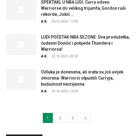
SPEKTAKL U NBA LIGI: Curry odveo
Warriorse do velikog trijumfa, Gordon ruši
rekorde, Jokić...
A.K.
-
24.10.2025. 11:09
LUDI POČETAK NBA SEZONE: Dva produžetka,
čudesni Dončić i pobjede Thundera i
Warriorsa!
A.K.
-
22.10.2025. 09:53
Odluka je donesena, ali vrata su još uvijek
otvorena: Warriorsi otpustili Curryja,
budućnost neizvjesna
A.K.
-
19.10.2025. 15:05
1
2
3