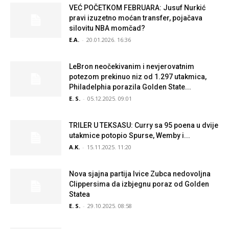
VEĆ POČETKOM FEBRUARA: Jusuf Nurkić
pravi izuzetno moćan transfer, pojačava
silovitu NBA momčad?
E.A.
-
20.01.2026. 16:36
LeBron neočekivanim i nevjerovatnim
potezom prekinuo niz od 1.297 utakmica,
Philadelphia porazila Golden State...
E. S.
-
05.12.2025. 09:01
TRILER U TEKSASU: Curry sa 95 poena u dvije
utakmice potopio Spurse, Wemby i...
A.K.
-
15.11.2025. 11:20
Nova sjajna partija Ivice Zubca nedovoljna
Clippersima da izbjegnu poraz od Golden
Statea
E. S.
-
29.10.2025. 08:58