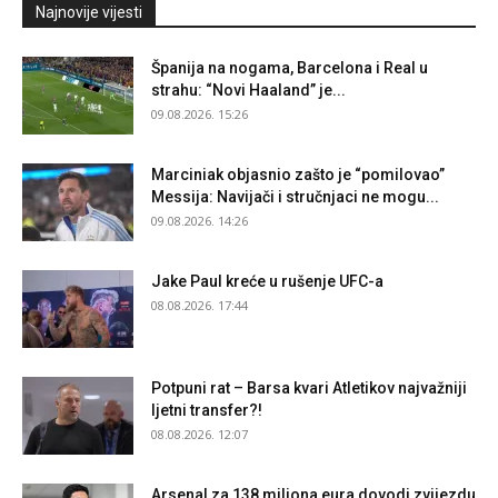
Najnovije vijesti
Španija na nogama, Barcelona i Real u
strahu: “Novi Haaland” je...
09.08.2026. 15:26
Marciniak objasnio zašto je “pomilovao”
Messija: Navijači i stručnjaci ne mogu...
09.08.2026. 14:26
Jake Paul kreće u rušenje UFC-a
08.08.2026. 17:44
Potpuni rat – Barsa kvari Atletikov najvažniji
ljetni transfer?!
08.08.2026. 12:07
Arsenal za 138 miliona eura dovodi zvijezdu