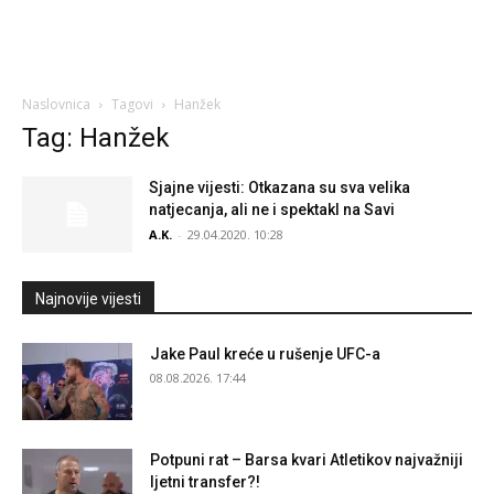
Naslovnica
Tagovi
Hanžek
Tag: Hanžek
Sjajne vijesti: Otkazana su sva velika
natjecanja, ali ne i spektakl na Savi
A.K.
-
29.04.2020. 10:28
Najnovije vijesti
Jake Paul kreće u rušenje UFC-a
08.08.2026. 17:44
Potpuni rat – Barsa kvari Atletikov najvažniji
ljetni transfer?!