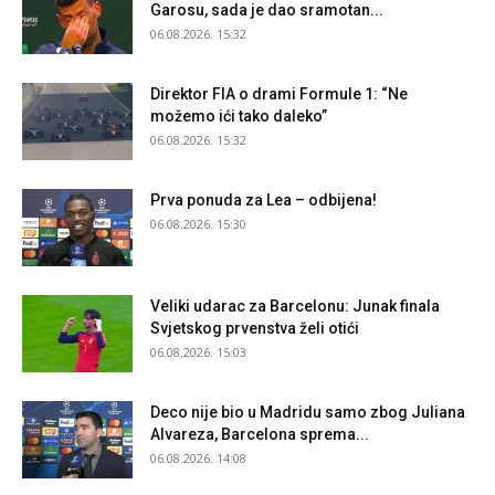
Garosu, sada je dao sramotan...
06.08.2026. 15:32
Direktor FIA o drami Formule 1: “Ne
možemo ići tako daleko”
06.08.2026. 15:32
Prva ponuda za Lea – odbijena!
06.08.2026. 15:30
Veliki udarac za Barcelonu: Junak finala
Svjetskog prvenstva želi otići
06.08.2026. 15:03
Deco nije bio u Madridu samo zbog Juliana
Alvareza, Barcelona sprema...
06.08.2026. 14:08