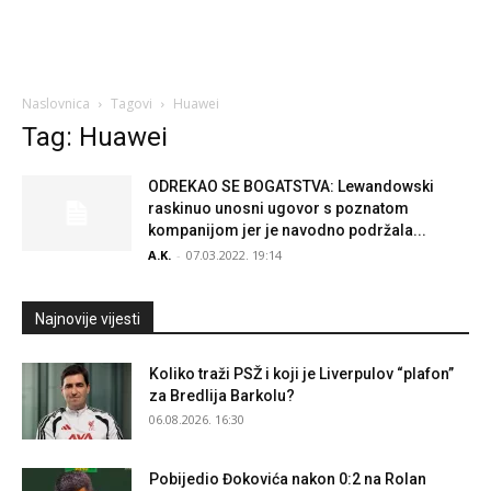
Naslovnica
Tagovi
Huawei
Tag: Huawei
ODREKAO SE BOGATSTVA: Lewandowski
raskinuo unosni ugovor s poznatom
kompanijom jer je navodno podržala...
A.K.
-
07.03.2022. 19:14
Najnovije vijesti
Koliko traži PSŽ i koji je Liverpulov “plafon”
za Bredlija Barkolu?
06.08.2026. 16:30
Pobijedio Đokovića nakon 0:2 na Rolan