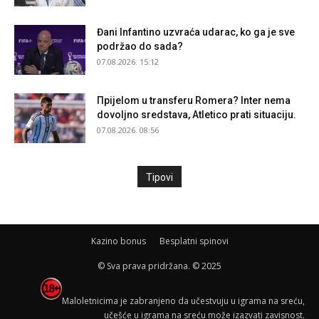
Đani Infantino uzvraća udarac, ko ga je sve
podržao do sada?
07.08.2026. 15:12
Прijelom u transferu Romera? Inter nema
dovoljno sredstava, Atletico prati situaciju.
07.08.2026. 08:56
Tipovi
Kazino bonus
Besplatni spinovi
© Sva prava pridržana. © 2025
Maloletnicima je zabranjeno da učestvuju u igrama na sreću,
učešće u igrama na sreću može izazvati zavisnost.