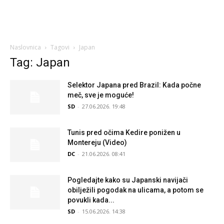
Naslovnica
Tagovi
Japan
Tag: Japan
Selektor Japana pred Brazil: Kada počne
meč, sve je moguće!
SD
-
27.06.2026. 19:48
Tunis pred očima Kedire ponižen u
Montereju (Video)
DC
-
21.06.2026. 08:41
Pogledajte kako su Japanski navijači
obilježili pogodak na ulicama, a potom se
povukli kada...
SD
-
15.06.2026. 14:38