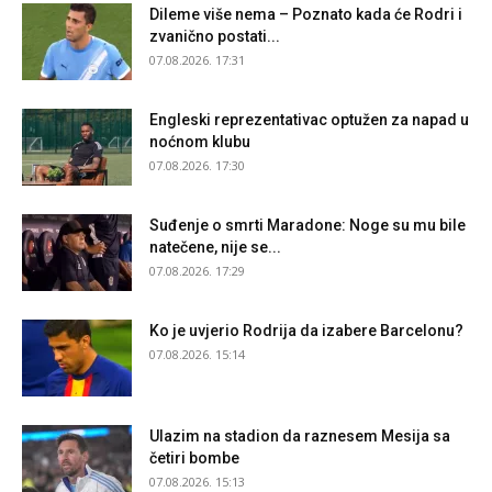
Dileme više nema – Poznato kada će Rodri i
zvanično postati...
07.08.2026. 17:31
Engleski reprezentativac optužen za napad u
noćnom klubu
07.08.2026. 17:30
Suđenje o smrti Maradone: Noge su mu bile
natečene, nije se...
07.08.2026. 17:29
Ko je uvjerio Rodrija da izabere Barcelonu?
07.08.2026. 15:14
Ulazim na stadion da raznesem Mesija sa
četiri bombe
07.08.2026. 15:13