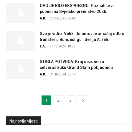
OVO JE BILO EKSPRESNO: Poznati prvi
putnici na Svjetsko prvenstvo 2026.
A.K.
-
20.03.2025. 22:08
Sve je vidio: Veliki Dinamov promašaj odbio
transfer u Bundesligu i Seriju A, želi...
E.A.
-
26.12.2024. 18:29
STIGLA POTVRDA: Kraj sezone za
četverostruku Grand Slam pobjednicu
A.K.
-
21.10.2024. 23:18
1
2
3
Najnovije vijesti