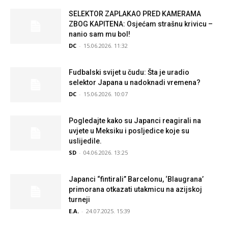
SELEKTOR ZAPLAKAO PRED KAMERAMA
ZBOG KAPITENA: Osjećam strašnu krivicu –
nanio sam mu bol!
DC
-
15.06.2026. 11:32
Fudbalski svijet u čudu: Šta je uradio
selektor Japana u nadoknadi vremena?
DC
-
15.06.2026. 10:07
Pogledajte kako su Japanci reagirali na
uvjete u Meksiku i posljedice koje su
uslijedile.
SD
-
04.06.2026. 13:25
Japanci “fintirali” Barcelonu, ‘Blaugrana’
primorana otkazati utakmicu na azijskoj
turneji
E.A.
-
24.07.2025. 15:39