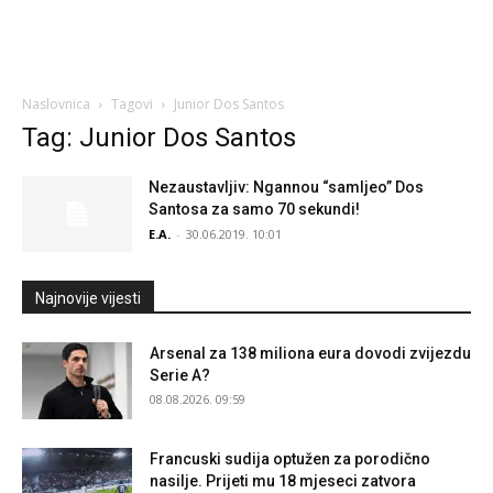
Naslovnica
Tagovi
Junior Dos Santos
Tag: Junior Dos Santos
Nezaustavljiv: Ngannou “samljeo” Dos
Santosa za samo 70 sekundi!
E.A.
-
30.06.2019. 10:01
Najnovije vijesti
Arsenal za 138 miliona eura dovodi zvijezdu
Serie A?
08.08.2026. 09:59
Francuski sudija optužen za porodično
nasilje. Prijeti mu 18 mjeseci zatvora