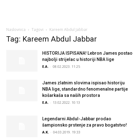
Naslovnica
Tagovi
Kareem Abdul Jabbar
Tag: Kareem Abdul Jabbar
HISTORIJA ISPISANA! Lebron James postao
najbolji strijelac u historiji NBA lige
E.A.
-
08.02.2023. 11:25
James zlatnim slovima ispisao historiju
NBA lige, standardno fenomenalne partije
košarkaša sa naših prostora
E.A.
-
13.02.2022. 10:13
Legendarni Abdul-Jabbar prodao
šampionsko prstenje za pravo bogatstvo!
A.K.
-
04.03.2019. 19:33