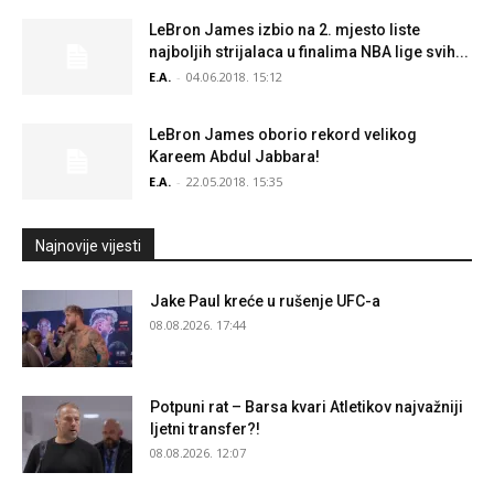
LeBron James izbio na 2. mjesto liste
najboljih strijalaca u finalima NBA lige svih...
E.A.
-
04.06.2018. 15:12
LeBron James oborio rekord velikog
Kareem Abdul Jabbara!
E.A.
-
22.05.2018. 15:35
Najnovije vijesti
Jake Paul kreće u rušenje UFC-a
08.08.2026. 17:44
Potpuni rat – Barsa kvari Atletikov najvažniji
ljetni transfer?!
08.08.2026. 12:07