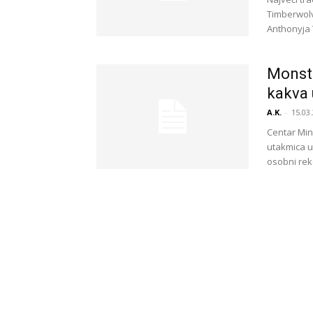
Timberwolv
Anthonyja 
Monstr
kakva 
A.K.
-
15.03.
Centar Min
utakmica u 
osobni reko