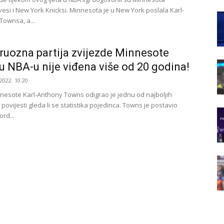
esi i New York Knicksi. Minnesota je u New York poslala Karl-
Townsa, a...
uozna partija zvijezde Minnesote
u NBA-u nije viđena više od 20 godina!
2022. 10:20
nesote Karl-Anthony Towns odigrao je jednu od najboljih
povijesti gleda li se statistika pojedinca. Towns je postavio
rd...