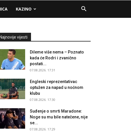
NICA
KAZINO
Najnovije vijesti
Dileme više nema – Poznato
kada će Rodri i zvanično
postati...
07.08.2026. 17:31
Engleski reprezentativac
optužen za napad u noćnom
klubu
07.08.2026. 17:30
Suđenje o smrti Maradone:
Noge su mu bile natečene, nije
se...
07.08.2026. 17:29