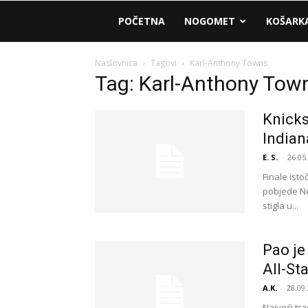
AM
POČETNA
NOGOMET
KOŠARK
Sport
Naslovnica
Tagovi
Karl-Anthony Towns
Tag: Karl-Anthony Tow
Knicksi
Indian
E. S.
-
26.05
Finale ist
pobjede New
stigla u...
Pao je
All-St
A.K.
-
28.09.
Najveći tra