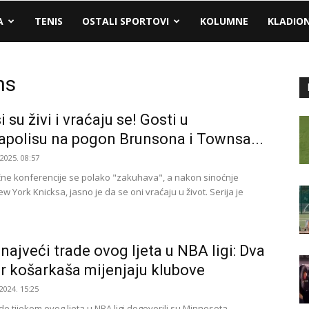
A
TENIS
OSTALI SPORTOVI
KOLUMNE
KLADIO
ns
 su živi i vraćaju se! Gosti u
apolisu na pogon Brunsona i Townsa...
.2025. 08:57
očne konferencije se polako "zakuhava", a nakon sinoćnje
 York Knicksa, jasno je da se oni vraćaju u život. Serija je
 najveći trade ovog ljeta u NBA ligi: Dva
ar košarkaša mijenjaju klubove
2024. 15:25
de tijekom ovog ljeta u NBA ligi dogovorili su Minnesota