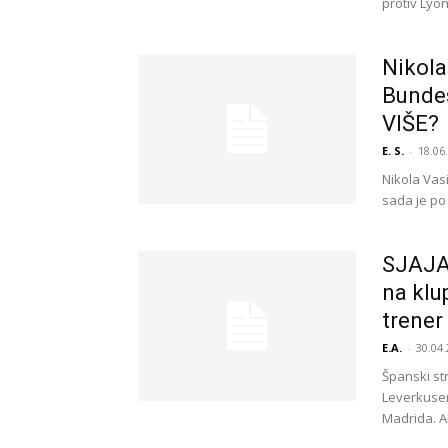
protiv Lyon
Nikola
Bundes
VIŠE?
E. S.
-
18.06
Nikola Vasi
sada je po
SJAJAN
na klu
trener
E.A.
-
30.04.
Španski st
Leverkusen
Madrida. A