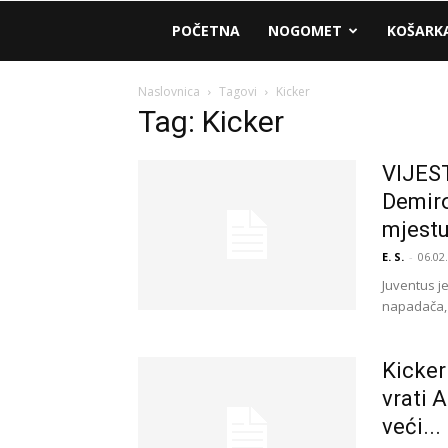
AM
POČETNA
NOGOMET
KOŠARK
Sport
Naslovnica
Tagovi
Kicker
Tag: Kicker
VIJEST
Demiro
mjestu
E. S.
-
06.02
Juventus j
napadača, a
Kicker
vrati 
veći...