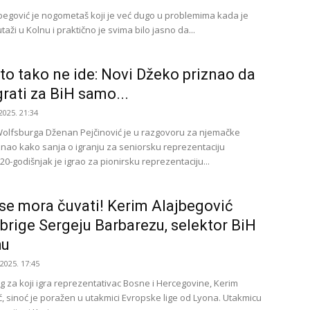
begović je nogometaš koji je već dugo u problemima kada je
utaži u Kolnu i praktično je svima bilo jasno da...
 to tako ne ide: Novi Džeko priznao da
grati za BiH samo...
2025. 21:34
lfsburga Dženan Pejčinović je u razgovoru za njemačke
znao kako sanja o igranju za seniorsku reprezentaciju
0-godišnjak je igrao za pionirsku reprezentaciju...
se mora čuvati! Kerim Alajbegović
brige Sergeju Barbarezu, selektor BiH
hu
.2025. 17:45
g za koji igra reprezentativac Bosne i Hercegovine, Kerim
ć, sinoć je poražen u utakmici Evropske lige od Lyona. Utakmicu