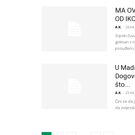
MA OV
OD IKO
A.K.
-
26.04.
Srpski čuv
golman s n
posuđeni i
U Madr
Dogovo
što...
A.K.
-
23.04.
Čini se da 
da zvijezd