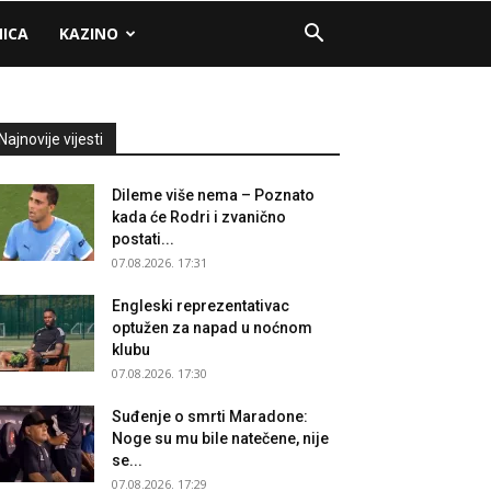
NICA
KAZINO
Najnovije vijesti
Dileme više nema – Poznato
kada će Rodri i zvanično
postati...
07.08.2026. 17:31
Engleski reprezentativac
optužen za napad u noćnom
klubu
07.08.2026. 17:30
Suđenje o smrti Maradone:
Noge su mu bile natečene, nije
se...
07.08.2026. 17:29