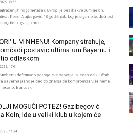
2025. 13:35
ajtraženijih nogometaša u Evropi je bez ikakve sumnje bh.
tivac Kerim Alajbegović. 18-godišnjak, koji je sigurno budućnost
lnog tima igra sjajno u...
ORI’ U MINHENU! Kompany strahuje,
omčadi postavio ultimatum Bayernu i
etio odlaskom
.2025. 17:01
 Minhenu definitivno postaje sve napetija, a jedan od ključnih
a Bayerna jasno je dao do znanja da kompromisa više nema.
ecano, francuski...
LJI MOGUĆI POTEZ! Gazibegović
a Koln, ide u veliki klub u kojem će
.2025. 11:34