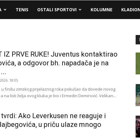
A
TENIS
OSTALI SPORTOVI
KOLUMNE
KLADIO
 IZ PRVE RUKE! Juventus kontaktirao
vića, a odgovor bh. napadača je na
...
.2026. 18:05
e u finišu zimskog prijelaznog roka pokušao da dovede novog
 na listi želja ovog kluba je bio i Ermedin Demirović. Velikan...
 tvrdi: Ako Leverkusen ne reaguje i
Alajbegovića, u priču ulaze mnogo