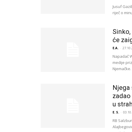
Jusuf Gazi
riječ o min
Sinko,
će zai
E.A.
-
27.10.
Napadač Wo
medije pri
Njemačke. 2
Njega 
zadao 
u stra
E. S.
-
03.10
RB Salzbur
Alajbegovi