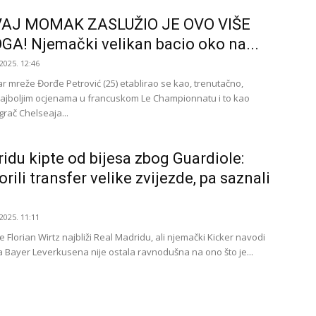
AJ MOMAK ZASLUŽIO JE OVO VIŠE
GA! Njemački velikan bacio oko na...
2025. 12:46
ar mreže Đorđe Petrović (25) etablirao se kao, trenutačno,
ajboljim ocjenama u francuskom Le Championnatu i to kao
grač Chelseaja...
idu kipte od bijesa zbog Guardiole:
rili transfer velike zvijezde, pa saznali
2025. 11:11
je Florian Wirtz najbliži Real Madridu, ali njemački Kicker navodi
a Bayer Leverkusena nije ostala ravnodušna na ono što je...