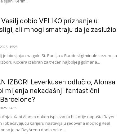
a sjjani Kerim...
 Vasilj dobio VELIKO priznanje u
ligi, ali mnogi smatraju da je zaslužio
.2025. 15:28
lj je bio sjajan na golu St. Paulija u Bundesligi minule sezone, a
 izboru Kickera izabran za trećen najboljeg golmana...
 IZBOR! Leverkusen odlučio, Alonsa
pi mijenja nekadašnji fantastični
 Barcelone?
2025. 14:55
ručnjak Xabi Alonso nakon ispisivanja historije napušta Bayer
 i obećavajuću karijeru nastavlja u redovima moćnog Real
lonso je na BayArenu donio neke...