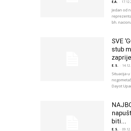
E.A.
-
17.12.
Jedan od n
reprezenta
bh. naciona
SVE ‘G
stub m
zaprij
E. S.
-
14.12
Situacija u
nogometaš
Dayot Upam
NAJBO
napušt
biti...
E. S.
-
09.12