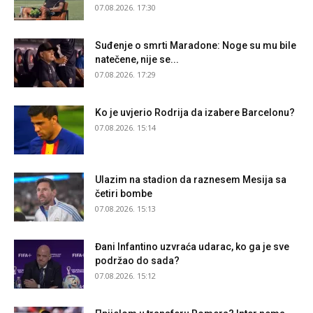
07.08.2026. 17:30
Suđenje o smrti Maradone: Noge su mu bile
natečene, nije se...
07.08.2026. 17:29
Ko je uvjerio Rodrija da izabere Barcelonu?
07.08.2026. 15:14
Ulazim na stadion da raznesem Mesija sa
četiri bombe
07.08.2026. 15:13
Đani Infantino uzvraća udarac, ko ga je sve
podržao do sada?
07.08.2026. 15:12