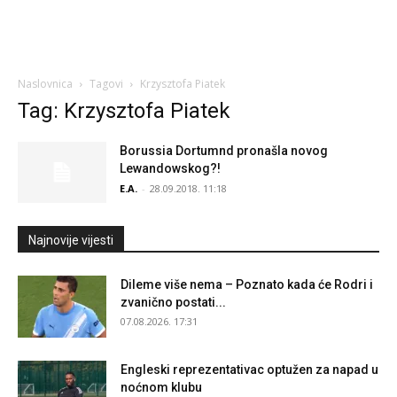
Naslovnica
Tagovi
Krzysztofa Piatek
Tag: Krzysztofa Piatek
Borussia Dortumnd pronašla novog
Lewandowskog?!
E.A.
-
28.09.2018. 11:18
Najnovije vijesti
Dileme više nema – Poznato kada će Rodri i
zvanično postati...
07.08.2026. 17:31
Engleski reprezentativac optužen za napad u
noćnom klubu