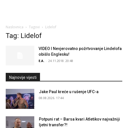
Naslovnica
Tagovi
Lidelof
Tag: Lidelof
VIDEO l Nevjerovatno požrtvovanje Lindelofa
obišlo Englesku!
E.A.
-
24.11.2018. 20:48
Najnovije vijesti
Jake Paul kreće u rušenje UFC-a
08.08.2026. 17:44
Potpuni rat – Barsa kvari Atletikov najvažniji
ljetni transfer?!