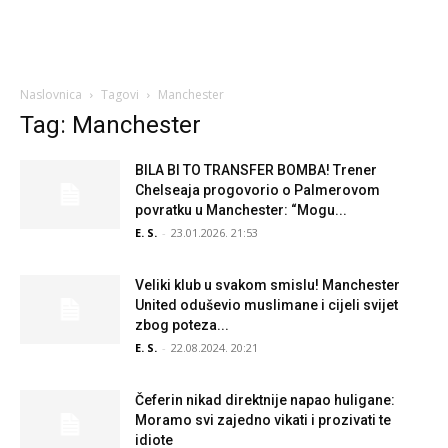
Naslovnica
Tagovi
Manchester
Tag: Manchester
BILA BI TO TRANSFER BOMBA! Trener
Chelseaja progovorio o Palmerovom
povratku u Manchester: “Mogu...
E. S.
-
23.01.2026. 21:53
Veliki klub u svakom smislu! Manchester
United oduševio muslimane i cijeli svijet
zbog poteza...
E. S.
-
22.08.2024. 20:21
Čeferin nikad direktnije napao huligane:
Moramo svi zajedno vikati i prozivati te
idiote