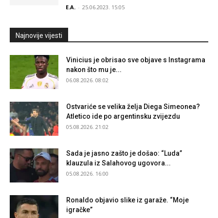
E.A.
-
25.06.2023. 15:05
Najnovije vijesti
Vinicius je obrisao sve objave s Instagrama
nakon što mu je...
06.08.2026. 08:02
Ostvariće se velika želja Diega Simeonea?
Atletico ide po argentinsku zvijezdu
05.08.2026. 21:02
Sada je jasno zašto je došao: “Luda”
klauzula iz Salahovog ugovora...
05.08.2026. 16:00
Ronaldo objavio slike iz garaže. “Moje
igračke”