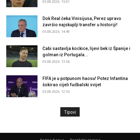
05.08.2026. 15:01
Dok Real čeka Vinisijusa, Perez upravo
završio najskuplji transfer u historiji!
05.08.2026. 14:49
Ċabi sastavlja kockice, lijevi bek iz Španije i
golman iz Portugala...
05.08.2026. 13:56
FIFA je u potpunom haosu! Potez Infantina
šokirao cijeli fudbalski svijet
05.08.2026. 12:55
Tipovi