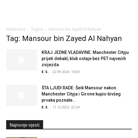
Naslovnica
Tagovi
Mansour bin Zayed Al Nahyan
Tag: Mansour bin Zayed Al Nahyan
KRAJ JEDNE VLADAVINE: Manchester Cityju
prijeti debakl, klub ostaje bez PET najvećih
zvijezda
E. S.
-
22.09.2024. 14:03
ŠTA LJUDI RADE: Šeik Mansour nakon
Manchester Cityja i Girone kupio bivšeg
prvaka poznate...
E. S.
-
11.12.2023. 22:24
Najnovije vijesti