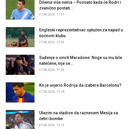
Dileme više nema – Poznato kada će Rodri i
zvanično postati...
07.08.2026. 17:31
Engleski reprezentativac optužen za napad u
noćnom klubu
07.08.2026. 17:30
Suđenje o smrti Maradone: Noge su mu bile
natečene, nije se...
07.08.2026. 17:29
Ko je uvjerio Rodrija da izabere Barcelonu?
07.08.2026. 15:14
Ulazim na stadion da raznesem Mesija sa
četiri bombe
07.08.2026. 15:13