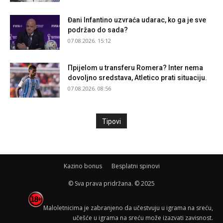
Đani Infantino uzvraća udarac, ko ga je sve
podržao do sada?
07.08.2026. 15:12
Прijelom u transferu Romera? Inter nema
dovoljno sredstava, Atletico prati situaciju.
07.08.2026. 08:56
Tipovi
Kazino bonus
Besplatni spinovi
© Sva prava pridržana. © 2025
Maloletnicima je zabranjeno da učestvuju u igrama na sreću,
učešće u igrama na sreću može izazvati zavisnost.