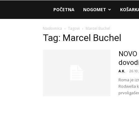
AM
POČETNA
NOGOMET
KOŠARK
Sport
Naslovnica
Tagovi
Marcel Buchel
Tag: Marcel Buchel
NOVO 
dovodi
A.K.
-
26.10.
Roma je iz
Rodwella k
prvoligašem