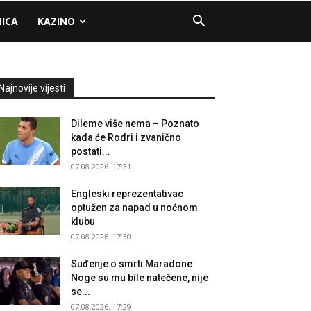
NICA
KAZINO
Najnovije vijesti
Dileme više nema – Poznato
kada će Rodri i zvanično
postati...
07.08.2026. 17:31
Engleski reprezentativac
optužen za napad u noćnom
klubu
07.08.2026. 17:30
Suđenje o smrti Maradone:
Noge su mu bile natečene, nije
se...
07.08.2026. 17:29