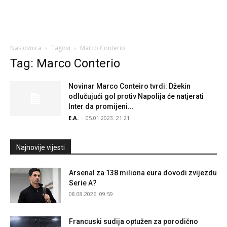
Naslovnica
Tagovi
Marco Conterio
Tag: Marco Conterio
Novinar Marco Conteiro tvrdi: Džekin
odlučujući gol protiv Napolija će natjerati
Inter da promijeni...
E.A.
-
05.01.2023. 21:21
Najnovije vijesti
Arsenal za 138 miliona eura dovodi zvijezdu
Serie A?
08.08.2026. 09:59
Francuski sudija optužen za porodično