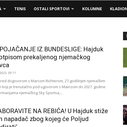
A
TENIS
OSTALI SPORTOVI
KOLUMNE
KLADIO
 POJAČANJE IZ BUNDESLIGE: Hajduk
otpisom prekaljenog njemačkog
vca
2025. 09:11
pred dogovorom s Marcom Richterom, 27-godišnjim njemačkim
 koji je trenutačno pod ugovorom s Mainzom do 2027. godine.
rmacijama njemačkog Sky Sportsa,...
ABORAVITE NA REBIĆA! U Hajduk stiže
n napadač zbog kojeg će Poljud
dirati’