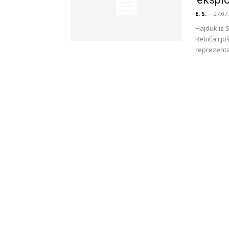
E. S.
-
27.07
Hajduk iz 
Rebića i j
reprezentat