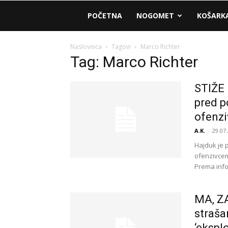
AM
POČETNA
NOGOMET
KOŠARK
Sport
Naslovnica
Tagovi
Marco Richter
Tag: Marco Richter
STIŽE
pred p
ofenzi
A.K.
-
29.07.
Hajduk je 
ofenzivcem
Prema info
MA, Z
straša
‘eksplo