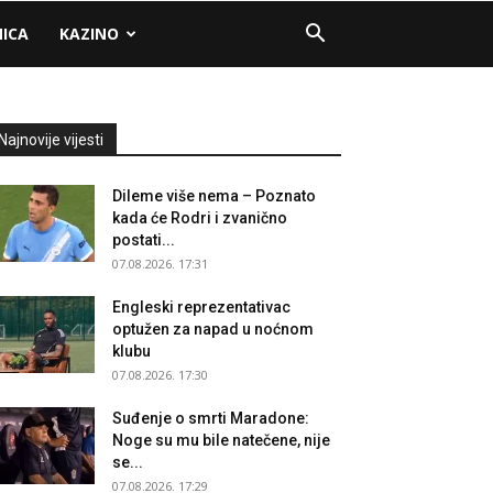
NICA
KAZINO
Najnovije vijesti
Dileme više nema – Poznato
kada će Rodri i zvanično
postati...
07.08.2026. 17:31
Engleski reprezentativac
optužen za napad u noćnom
klubu
07.08.2026. 17:30
Suđenje o smrti Maradone:
Noge su mu bile natečene, nije
se...
07.08.2026. 17:29