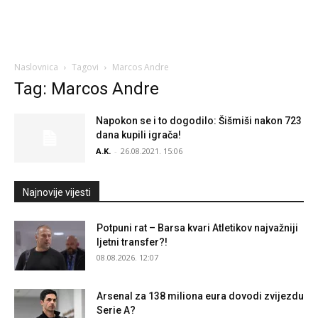
Naslovnica
Tagovi
Marcos Andre
Tag: Marcos Andre
Napokon se i to dogodilo: Šišmiši nakon 723
dana kupili igrača!
A.K.
-
26.08.2021. 15:06
Najnovije vijesti
Potpuni rat – Barsa kvari Atletikov najvažniji
ljetni transfer?!
08.08.2026. 12:07
Arsenal za 138 miliona eura dovodi zvijezdu
Serie A?