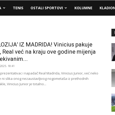
A
TENIS
OSTALI SPORTOVI
KOLUMNE
KLADIO
OZIJA’ IZ MADRIDA! Vinicius pakuje
, Real već na kraju ove godine mijenja
ekivanim...
.2025. 18:41
eprezentativac i napadač Real Madrida, Vinicius Junior, već neko
je ni slika onog nezaustavljivog nogometaša iz prethodnih
le, Vinicius Junior je totalno...