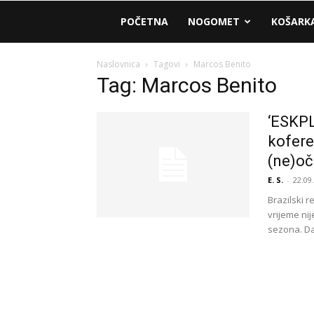
AM
POČETNA
NOGOMET
KOŠARK
Sport
Naslovnica
Tagovi
Marcos Benito
Tag: Marcos Benito
‘ESKPL
kofere
(ne)oč
E. S.
-
22.09
Brazilski r
vrijeme ni
sezona. Dak