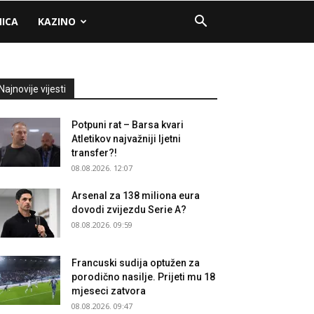
NICA
KAZINO
Najnovije vijesti
Potpuni rat – Barsa kvari
Atletikov najvažniji ljetni
transfer?!
08.08.2026. 12:07
Arsenal za 138 miliona eura
dovodi zvijezdu Serie A?
08.08.2026. 09:59
Francuski sudija optužen za
porodično nasilje. Prijeti mu 18
mjeseci zatvora
08.08.2026. 09:47