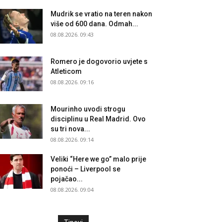
Mudrik se vratio na teren nakon
više od 600 dana. Odmah...
08.08.2026. 09:43
Romero je dogovorio uvjete s
Atleticom
08.08.2026. 09:16
Mourinho uvodi strogu
disciplinu u Real Madrid. Ovo
su tri nova...
08.08.2026. 09:14
Veliki “Here we go” malo prije
ponoći – Liverpool se
pojačao...
08.08.2026. 09:04