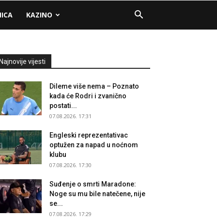
NICA
KAZINO
Najnovije vijesti
Dileme više nema – Poznato
kada će Rodri i zvanično
postati...
07.08.2026. 17:31
Engleski reprezentativac
optužen za napad u noćnom
klubu
07.08.2026. 17:30
Suđenje o smrti Maradone:
Noge su mu bile natečene, nije
se...
07.08.2026. 17:29