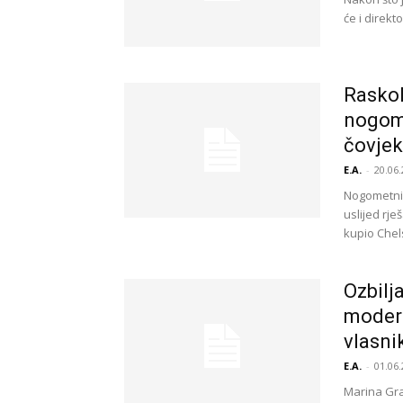
će i direkt
Raskol
nogome
čovjek 
E.A.
-
20.06.
Nogometni 
uslijed rje
kupio Chel
Ozbilj
modern
vlasni
E.A.
-
01.06.
Marina Gra