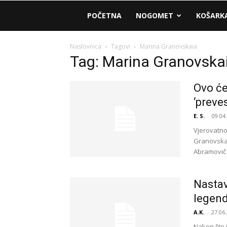
AM
POČETNA
NOGOMET
KOŠARK
Sport
Naslovnica
Tagovi
Marina Granovskaia
Tag: Marina Granovska
Ovo će
‘preve
E. S.
-
09.04
Vjerovatno
Granovskai
Abramovič n
Nastav
legend
A.K.
-
27.06.
Nakon što j