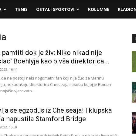
A
TENIS
OSTALI SPORTOVI
KOLUMNE
KLADIO
ia
 pamtiti dok je živ: Niko nikad nije
slao’ Boehlyja kao bivša direktorica...
.2023. 16:44
 da ne postoji neki nogometni fan koji nije čuo za Marinu
ju, nekadašnju direktoricu Chelseaja i osobu kojoj je Roman
ajviše vjerovato...
lja se egzodus iz Chelseaja! I klupska
a napustila Stamford Bridge
2022. 15:50
e Chelsea napustio predsjednik Peter Buck, a na kraju ljeta otići