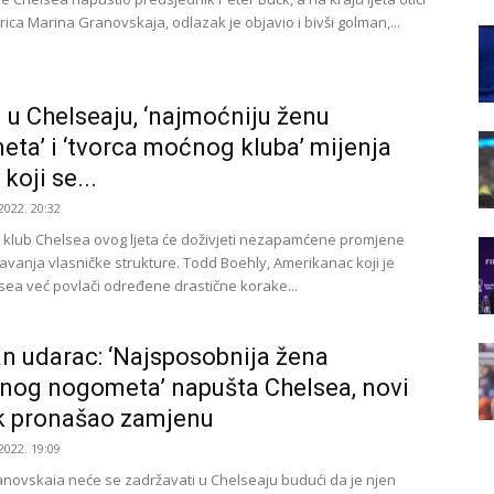
orica Marina Granovskaja, odlazak je objavio i bivši golman,...
 u Chelseaju, ‘najmoćniju ženu
ta’ i ‘tvorca moćnog kluba’ mijenja
koji se...
2022. 20:32
klub Chelsea ovog ljeta će doživjeti nezapamćene promjene
šavanja vlasničke strukture. Todd Boehly, Amerikanac koji je
sea već povlači određene drastične korake...
an udarac: ‘Najsposobnija žena
og nogometa’ napušta Chelsea, novi
k pronašao zamjenu
2022. 19:09
novskaia neće se zadržavati u Chelseaju budući da je njen