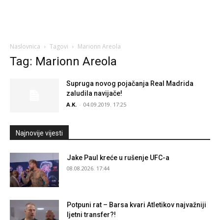
Naslovnica
Tagovi
Marionn Areola
Tag: Marionn Areola
Supruga novog pojačanja Real Madrida
zaludila navijače!
A.K.
-
04.09.2019. 17:25
Najnovije vijesti
Jake Paul kreće u rušenje UFC-a
08.08.2026. 17:44
Potpuni rat – Barsa kvari Atletikov najvažniji
ljetni transfer?!