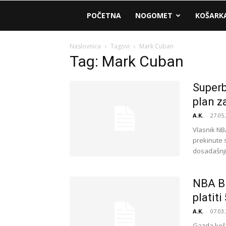
AM
POČETNA
NOGOMET
KOŠARK
Sport
Naslovnica
Tagovi
Mark Cuban
Tag: Mark Cuban
Superb
plan z
A.K.
-
27.05.
Vlasnik NB
prekinute 
dosadašnji
NBA B
platit
A.K.
-
07.03.
Gazda koša