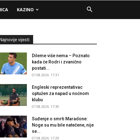
NICA
KAZINO
Najnovije vijesti
Dileme više nema – Poznato
kada će Rodri i zvanično
postati...
07.08.2026. 17:31
Engleski reprezentativac
optužen za napad u noćnom
klubu
07.08.2026. 17:30
Suđenje o smrti Maradone:
Noge su mu bile natečene, nije
se...
07.08.2026. 17:29