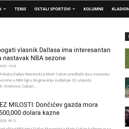
A
TENIS
OSTALI SPORTOVI
KOLUMNE
KLADIO
ogati vlasnik Dallasa ima interesantan
a nastavak NBA sezone
2020. 14:29
A kluba Dallas Mavericksa Mark Cuban predlaže da u nastavku
sezone u NBA ligi u doigravanju sudjeluje 20, umjesto
h 16 timova. Cuban...
EZ MILOSTI: Dončićev gazda mora
i 500,000 dolara kazne
2020. 08:12
rkaškog NBA tima Dallas Mavericksa Mark Cuban kažnjen je sa