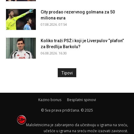
City prodao rezervnog golmana za 50
miliona eura
07.08.2026. 07:54
Koliko traži PSŽ i koji je Liverpulov “plafon”
za Bredlija Barkolu?
06.08.2026. 16:30
Tipovi
Kazino bonus
Besplatni spinovi
© Sva prava pridržana. © 2025
Maloletnicima je zabranjeno da učestvuju u igrama na sreću,
učešće u igrama na sreću može izazvati zavisnost.