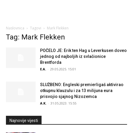
Naslovnica
Tagovi
Mark Flekken
Tag: Mark Flekken
POČELO JE: Erik ten Hag u Leverkusen doveo
jednog od najboljih iz svlačionice
Brentforda
E.A.
-
29.05.2025. 15:01
SLUŽBENO: Engleski premierligaš aktivirao
otkupnu klauzulu i za 13 milijuna eura
prisvojio sjajnog Nizozemca
A.K.
-
31.05.2023. 15:55
Najnovije vijesti