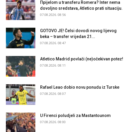
Прijelom u transferu Romera? Inter nema
dovoljno sredstava, Atletico prati situaciju.
07.08.2026. 08:56
GOTOVO JE! Čelsi dovodi novog lijevog
beka – transfer vrijedan 21...
07.08.2026. 08:47
Atletico Madrid povlači (ne)očekivan potez!
07.08.2026. 08:11
Rafael Leao dobio novu ponudu iz Turske
07.08.2026. 08:07
U Firenci poludjeli za Mastantounom
07.08.2026. 08:00