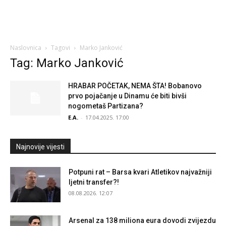
Naslovnica
Tagovi
Marko Janković
Tag: Marko Janković
HRABAR POČETAK, NEMA ŠTA! Bobanovo
prvo pojačanje u Dinamu će biti bivši
nogometaš Partizana?
E.A.
-
17.04.2025. 17:00
Najnovije vijesti
Potpuni rat – Barsa kvari Atletikov najvažniji
ljetni transfer?!
08.08.2026. 12:07
Arsenal za 138 miliona eura dovodi zvijezdu