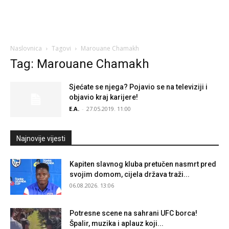
Naslovnica
Tagovi
Marouane Chamakh
Tag: Marouane Chamakh
Sjećate se njega? Pojavio se na televiziji i
objavio kraj karijere!
E.A.
-
27.05.2019. 11:00
Najnovije vijesti
Kapiten slavnog kluba pretučen nasmrt pred
svojim domom, cijela država traži...
06.08.2026. 13:06
Potresne scene na sahrani UFC borca!
Špalir, muzika i aplauz koji...