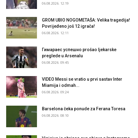
06.08.2026. 12:19
GROM UBIO NOGOMETAŠA: Velika tragedija!
Povrijeđeno još 12 igrača!
06.08.2026. 12:11
Гимараеc успешно prošao ljekarske
preglede u Arsenalu
06.08.2026. 09:45
VIDEO Messi se vratio u prvi sastav Inter
Miamija i odmah...
06.08.2026. 09:24
Barselona čeka ponude za Ferana Toresa
06.08.2026. 08:10