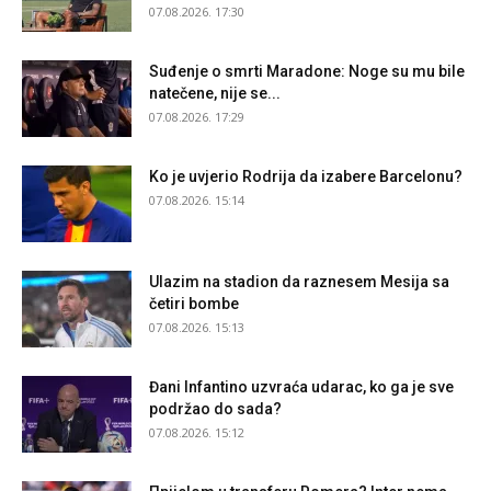
07.08.2026. 17:30
Suđenje o smrti Maradone: Noge su mu bile
natečene, nije se...
07.08.2026. 17:29
Ko je uvjerio Rodrija da izabere Barcelonu?
07.08.2026. 15:14
Ulazim na stadion da raznesem Mesija sa
četiri bombe
07.08.2026. 15:13
Đani Infantino uzvraća udarac, ko ga je sve
podržao do sada?
07.08.2026. 15:12