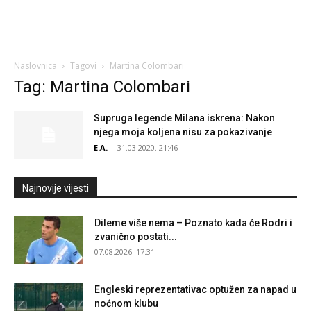
Naslovnica
Tagovi
Martina Colombari
Tag: Martina Colombari
Supruga legende Milana iskrena: Nakon
njega moja koljena nisu za pokazivanje
E.A.
-
31.03.2020. 21:46
Najnovije vijesti
Dileme više nema – Poznato kada će Rodri i
zvanično postati...
07.08.2026. 17:31
Engleski reprezentativac optužen za napad u
noćnom klubu