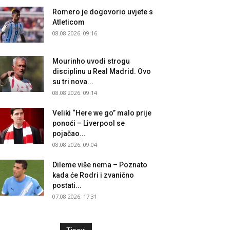
Romero je dogovorio uvjete s
Atleticom
08.08.2026. 09:16
Mourinho uvodi strogu
disciplinu u Real Madrid. Ovo
su tri nova...
08.08.2026. 09:14
Veliki “Here we go” malo prije
ponoći – Liverpool se
pojačao...
08.08.2026. 09:04
Dileme više nema – Poznato
kada će Rodri i zvanično
postati...
07.08.2026. 17:31