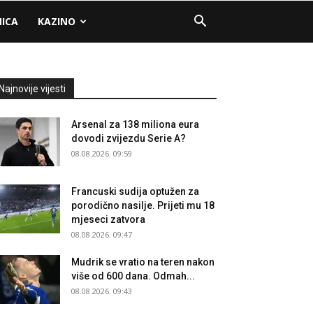
NICA
KAZINO
Najnovije vijesti
Arsenal za 138 miliona eura
dovodi zvijezdu Serie A?
08.08.2026. 09:59
Francuski sudija optužen za
porodično nasilje. Prijeti mu 18
mjeseci zatvora
08.08.2026. 09:47
Mudrik se vratio na teren nakon
više od 600 dana. Odmah...
08.08.2026. 09:43