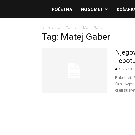
AM
POČETNA
NOGOMET
KOŠARK
Sport
Naslovnica
Tagovi
Matej Gaber
Tag: Matej Gaber
Njegov
ljepot
A.K.
-
23.01.
Rukometaši
faze Svjet
cijeli susret