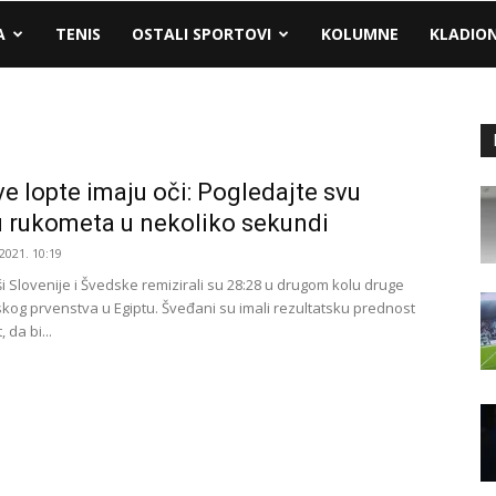
A
TENIS
OSTALI SPORTOVI
KOLUMNE
KLADIO
e lopte imaju oči: Pogledajte svu
u rukometa u nekoliko sekundi
2021. 10:19
 Slovenije i Švedske remizirali su 28:28 u drugom kolu druge
skog prvenstva u Egiptu. Šveđani su imali rezultatsku prednost
, da bi...