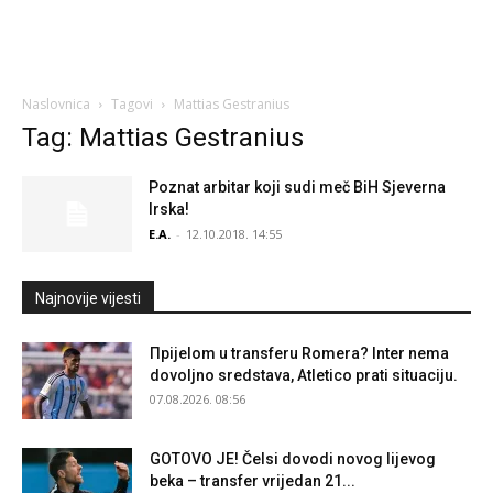
Naslovnica
Tagovi
Mattias Gestranius
Tag: Mattias Gestranius
Poznat arbitar koji sudi meč BiH Sjeverna
Irska!
E.A.
-
12.10.2018. 14:55
Najnovije vijesti
Прijelom u transferu Romera? Inter nema
dovoljno sredstava, Atletico prati situaciju.
07.08.2026. 08:56
GOTOVO JE! Čelsi dovodi novog lijevog
beka – transfer vrijedan 21...