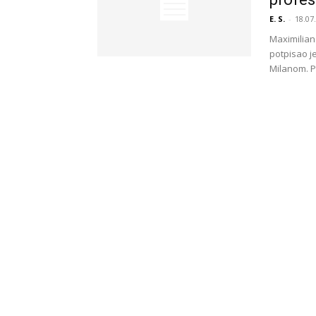
E. S.
-
18.07
Maximilian
potpisao j
Milanom. Po