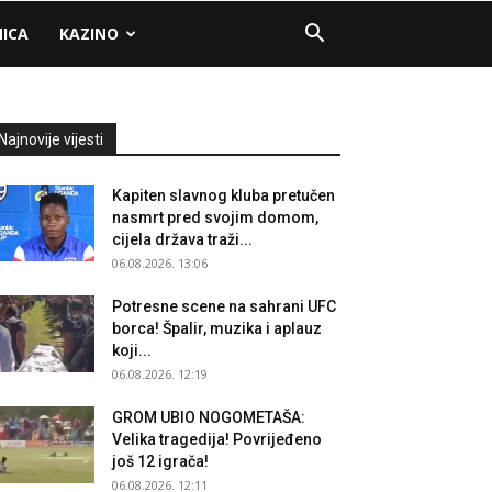
NICA
KAZINO
Najnovije vijesti
Kapiten slavnog kluba pretučen
nasmrt pred svojim domom,
cijela država traži...
06.08.2026. 13:06
Potresne scene na sahrani UFC
borca! Špalir, muzika i aplauz
koji...
06.08.2026. 12:19
GROM UBIO NOGOMETAŠA:
Velika tragedija! Povrijeđeno
još 12 igrača!
06.08.2026. 12:11