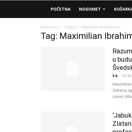
AM
POČETNA
NOGOMET
KOŠARK
Sport
Naslovnica
Tagovi
Maximilian Ibrahimović
Tag: Maximilian Ibrahi
Razumn
u budu
Šveds
E.A.
-
01.10.
Maximilian
Zlatana, ig
savez. Mla
‘Jabuk
Zlatan
profes