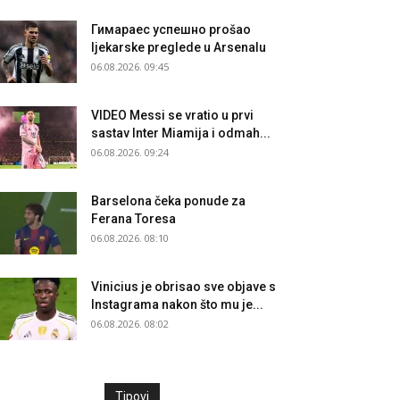
Гимараеc успешно prošao
ljekarske preglede u Arsenalu
06.08.2026. 09:45
VIDEO Messi se vratio u prvi
sastav Inter Miamija i odmah...
06.08.2026. 09:24
Barselona čeka ponude za
Ferana Toresa
06.08.2026. 08:10
Vinicius je obrisao sve objave s
Instagrama nakon što mu je...
06.08.2026. 08:02
Tipovi