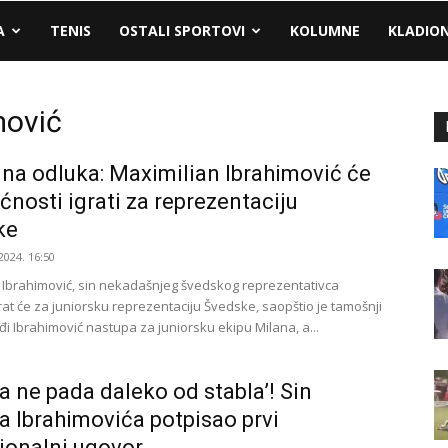
A
TENIS
OSTALI SPORTOVI
KOLUMNE
KLADIO
mović
a odluka: Maximilian Ibrahimović će
ćnosti igrati za reprezentaciju
ke
2024. 16:50
 Ibrahimović, sin nekadašnjeg švedskog reprezentativca
rat će za juniorsku reprezentaciju Švedske, saopštio je tamošnji
đi Ibrahimović nastupa za juniorsku ekipu Milana, a...
a ne pada daleko od stabla’! Sin
a Ibrahimovića potpisao prvi
ionalni ugovor