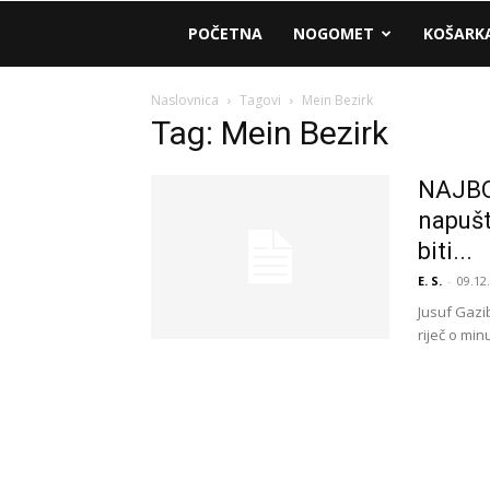
AM
POČETNA
NOGOMET
KOŠARK
Sport
Naslovnica
Tagovi
Mein Bezirk
Tag: Mein Bezirk
NAJBO
napušt
biti...
E. S.
-
09.12
Jusuf Gazi
riječ o min