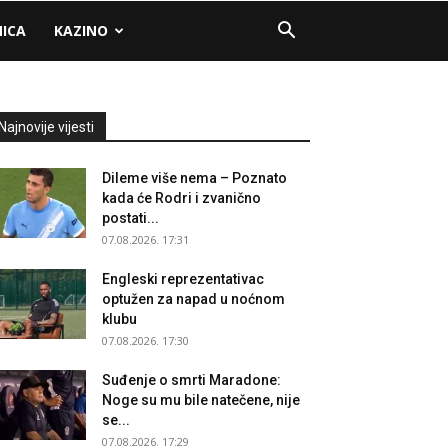
NICA
KAZINO
Najnovije vijesti
Dileme više nema – Poznato
kada će Rodri i zvanično
postati...
07.08.2026. 17:31
Engleski reprezentativac
optužen za napad u noćnom
klubu
07.08.2026. 17:30
Suđenje o smrti Maradone:
Noge su mu bile natečene, nije
se...
07.08.2026. 17:29