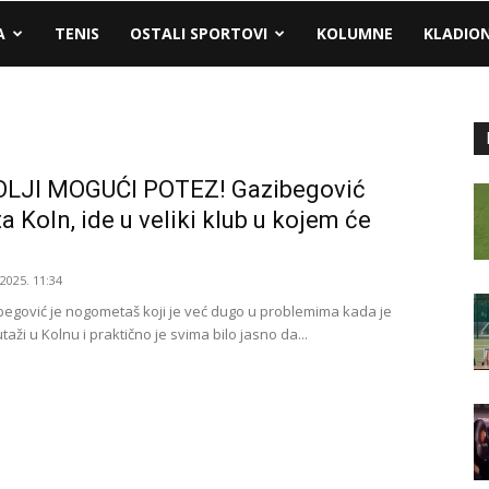
A
TENIS
OSTALI SPORTOVI
KOLUMNE
KLADIO
LJI MOGUĆI POTEZ! Gazibegović
a Koln, ide u veliki klub u kojem će
.2025. 11:34
begović je nogometaš koji je već dugo u problemima kada je
utaži u Kolnu i praktično je svima bilo jasno da...