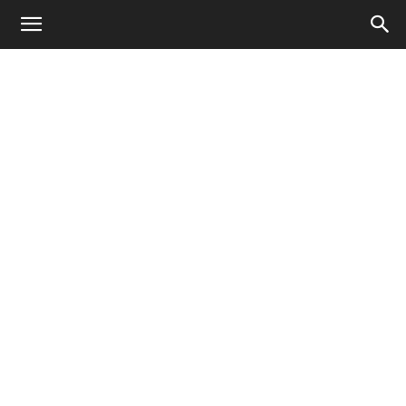
AM
Sport