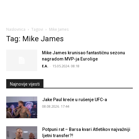
Naslovnica
Tagovi
Mike James
Tag: Mike James
Mike James krunisao fantastičnu sezonu
nagradom MVP-ja Eurolige
E.A.
-
15.05.2024. 08:18
Najnovije vijesti
Jake Paul kreće u rušenje UFC-a
08.08.2026. 17:44
Potpuni rat – Barsa kvari Atletikov najvažniji
ljetni transfer?!