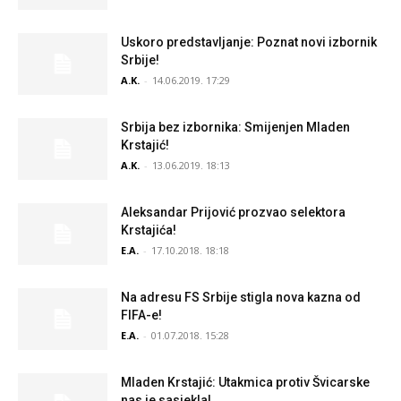
Uskoro predstavljanje: Poznat novi izbornik
Srbije!
A.K.
-
14.06.2019. 17:29
Srbija bez izbornika: Smijenjen Mladen
Krstajić!
A.K.
-
13.06.2019. 18:13
Aleksandar Prijović prozvao selektora
Krstajića!
E.A.
-
17.10.2018. 18:18
Na adresu FS Srbije stigla nova kazna od
FIFA-e!
E.A.
-
01.07.2018. 15:28
Mladen Krstajić: Utakmica protiv Švicarske
nas je sasjekla!