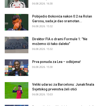
06.08.2026. 16:30
Pobijedio Đokovića nakon 0:2 na Rolan
Garosu, sada je dao sramotan...
06.08.2026. 15:32
Direktor FIA o drami Formule 1: “Ne
možemo ići tako daleko”
06.08.2026. 15:32
Prva ponuda za Lea – odbijena!
06.08.2026. 15:30
Veliki udarac za Barcelonu: Junak finala
Svjetskog prvenstva želi otići
06.08.2026. 15:03