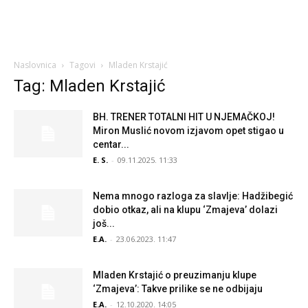
Naslovnica
Tagovi
Mladen Krstajić
Tag: Mladen Krstajić
BH. TRENER TOTALNI HIT U NJEMAČKOJ!
Miron Muslić novom izjavom opet stigao u
centar...
E. S.
-
09.11.2025. 11:33
Nema mnogo razloga za slavlje: Hadžibegić
dobio otkaz, ali na klupu ‘Zmajeva’ dolazi
još...
E.A.
-
23.06.2023. 11:47
Mladen Krstajić o preuzimanju klupe
‘Zmajeva’: Takve prilike se ne odbijaju
E.A.
-
12.10.2020. 14:05