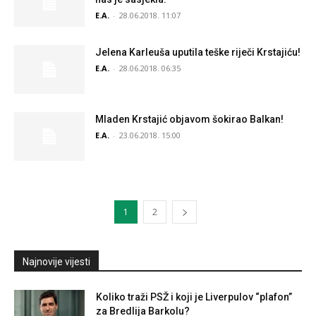
E.A.
-
28.06.2018. 11:07
Jelena Karleuša uputila teške riječi Krstajiću!
E.A.
-
28.06.2018. 06:35
Mladen Krstajić objavom šokirao Balkan!
E.A.
-
23.06.2018. 15:00
1
2
Najnovije vijesti
Koliko traži PSŽ i koji je Liverpulov “plafon”
za Bredlija Barkolu?