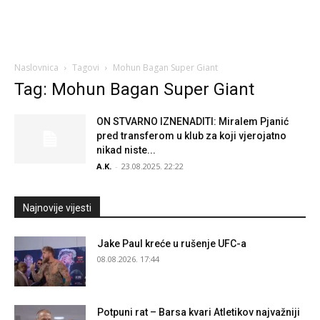
Naslovnica
Tagovi
Mohun Bagan Super Giant
Tag: Mohun Bagan Super Giant
ON STVARNO IZNENADITI: Miralem Pjanić
pred transferom u klub za koji vjerojatno
nikad niste...
A.K.
-
23.08.2025. 22:22
Najnovije vijesti
Jake Paul kreće u rušenje UFC-a
08.08.2026. 17:44
Potpuni rat – Barsa kvari Atletikov najvažniji