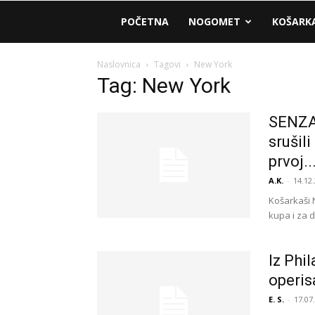
AM
POČETNA
NOGOMET
KOŠARK
Sport
Naslovnica
Tagovi
New York
Tag: New York
SENZAC
srušil
prvoj..
A.K.
-
14.12.
Košarkaši 
kupa i za d
Iz Phi
operis
E. S.
-
17.07