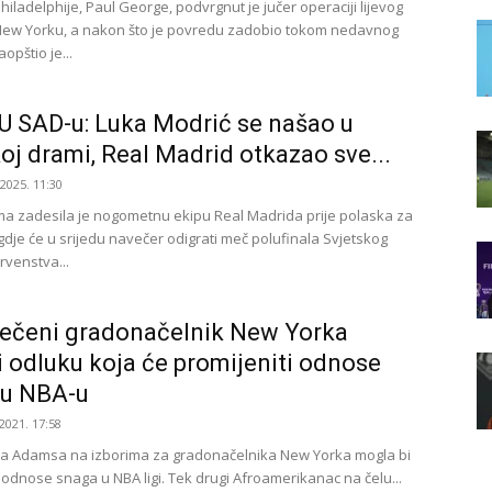
iladelphije, Paul George, podvrgnut je jučer operaciji lijevog
New Yorku, a nakon što je povredu zadobio tokom nedavnog
opštio je...
 SAD-u: Luka Modrić se našao u
koj drami, Real Madrid otkazao sve...
.2025. 11:30
a zadesila je nogometnu ekipu Real Madrida prije polaska za
gdje će u srijedu navečer odigrati meč polufinala Svjetskog
rvenstva...
ečeni gradonačelnik New Yorka
 odluku koja će promijeniti odnose
 u NBA-u
2021. 17:58
ica Adamsa na izborima za gradonačelnika New Yorka mogla bi
 odnose snaga u NBA ligi. Tek drugi Afroamerikanac na čelu...