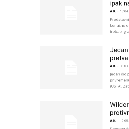
ipak n
A.K.
-
17.04.
Predstavni
konačnu od
trebao igrat
Jedan 
pretva
A.K.
-
31.03.
Jedan dio p
privremenu
(USTA). Zat
Wilder
protiv
A.K.
-
19.05.
Deontay Wi