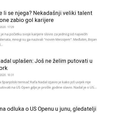
e li se njega? Nekadašnji veliki talent
one zabio gol karijere
2020. 17:29
 je na početku svoje karijere slovio za jednog od najvećih
talenata, mnogi su ga nazivali "novim Messijem". Međutim, Bojan
..
adal uplašen: Još ne želim putovati u
ork
2020. 10:31
i španjolski tenisač Rafa Nadal izjavio je kako još uvijek nije
tovati na US Open gdje je prošle godine slavio. Nadal je o US...
a odluka o US Openu u junu, gledatelji