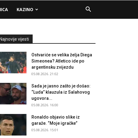
NICA
KAZINO
Najnovije vijesti
Ostvariće se velika želja Diega
Simeonea? Atletico ide po
argentinsku zvijezdu
05.08.2026. 21:02
Sada je jasno zašto je došao:
“Luda” klauzula iz Salahovog
ugovora...
05.08.2026. 16:00
Ronaldo objavio slike iz
garaže. “Moje igračke”
05.08.2026. 15:01