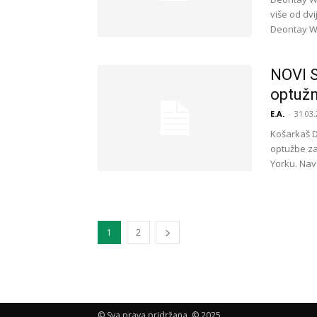
više od dv
Deontay Wil
NOVI S
optužn
E.A.
-
31.03.
Košarkaš D
optužbe za
Yorku. Nav
1
2
© Sva prava pridržana. © 2025