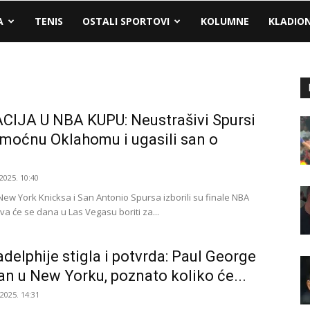
A
TENIS
OSTALI SPORTOVI
KOLUMNE
KLADIO
IJA U NBA KUPU: Neustrašivi Spursi
i moćnu Oklahomu i ugasili san o
.
2025. 10:40
New York Knicksa i San Antonio Spursa izborili su finale NBA
va će se dana u Las Vegasu boriti za...
ladelphije stigla i potvrda: Paul George
an u New Yorku, poznato koliko će...
.2025. 14:31