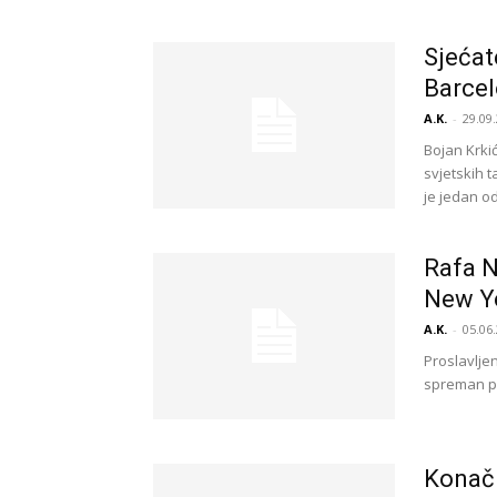
Sjećat
Barcel
A.K.
-
29.09.
Bojan Krkić
svjetskih 
je jedan od.
Rafa N
New Y
A.K.
-
05.06.
Proslavljen
spreman pu
Konačn