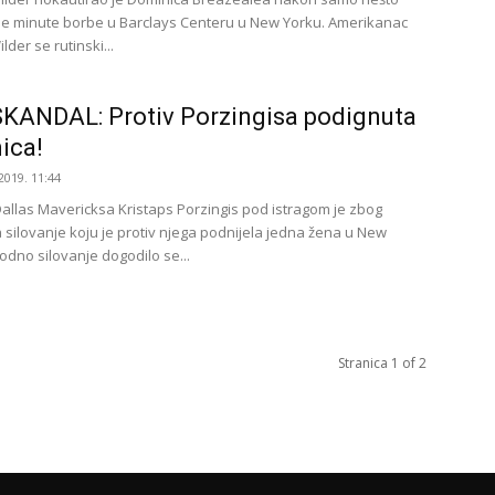
ije minute borbe u Barclays Centeru u New Yorku. Amerikanac
der se rutinski...
KANDAL: Protiv Porzingisa podignuta
ica!
2019. 11:44
allas Mavericksa Kristaps Porzingis pod istragom je zbog
 silovanje koju je protiv njega podnijela jedna žena u New
odno silovanje dogodilo se...
Stranica 1 of 2