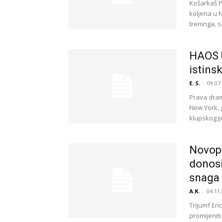
Košarkaš Ph
koljena u 
treninga, sa
HAOS U
istins
E. S.
-
09.07
Prava dram
New York, 
klupskog p
Novop
donosi
snaga
A.K.
-
04.11.
Trijumf Er
promijeniti