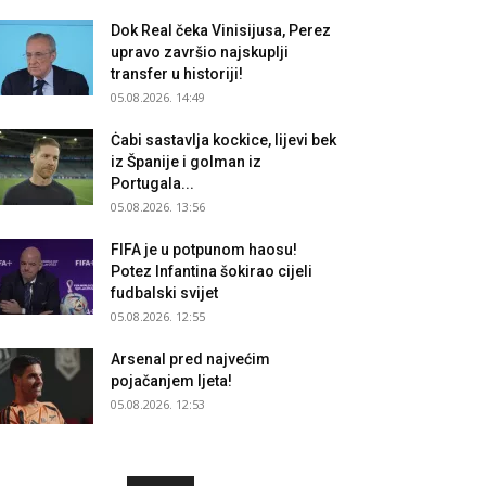
Dok Real čeka Vinisijusa, Perez
upravo završio najskuplji
transfer u historiji!
05.08.2026. 14:49
Ċabi sastavlja kockice, lijevi bek
iz Španije i golman iz
Portugala...
05.08.2026. 13:56
FIFA je u potpunom haosu!
Potez Infantina šokirao cijeli
fudbalski svijet
05.08.2026. 12:55
Arsenal pred najvećim
pojačanjem ljeta!
05.08.2026. 12:53