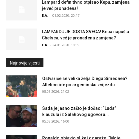
Lampard definitivno otpisao Kepu, zamjena
je već pronađena!
E.A.
-
01.02.2020. 20:17
LAMPARDU JE DOSTA SVEGA! Kepa napušta
Chelsea, već je pronađena zamjena?
E.A.
-
24.01.2020. 18:39
Najnovije vijesti
Ostvariće se velika želja Diega Simeonea?
Atletico ide po argentinsku zvijezdu
05.08.2026. 21:02
Sada je jasno zašto je došao: “Luda”
klauzula iz Salahovog ugovora...
05.08.2026. 16:00
Ronaldo objavio slike iz garaže. “Moje