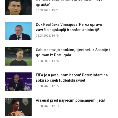
igračke”
05.08.2026. 15:01
Dok Real čeka Vinisijusa, Perez upravo
završio najskuplji transfer u historiji!
05.08.2026. 14:49
Ċabi sastavlja kockice, lijevi bek iz Španije i
golman iz Portugala...
05.08.2026. 13:56
FIFA je u potpunom haosu! Potez Infantina
šokirao cijeli fudbalski svijet
05.08.2026. 12:55
Arsenal pred najvećim pojačanjem ljeta!
05.08.2026. 12:53