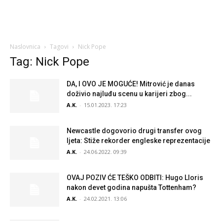
Naslovnica
Tagovi
Nick Pope
Tag: Nick Pope
DA, I OVO JE MOGUĆE! Mitrović je danas
doživio najluđu scenu u karijeri zbog...
A.K.
-
15.01.2023. 17:23
Newcastle dogovorio drugi transfer ovog
ljeta: Stiže rekorder engleske reprezentacije
A.K.
-
24.06.2022. 09:39
OVAJ POZIV ĆE TEŠKO ODBITI: Hugo Lloris
nakon devet godina napušta Tottenham?
A.K.
-
24.02.2021. 13:06