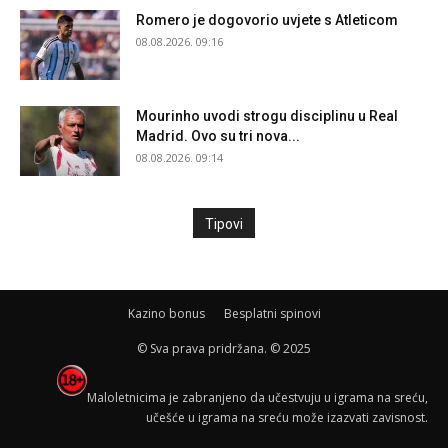
Romero je dogovorio uvjete s Atleticom
08.08.2026. 09:16
Mourinho uvodi strogu disciplinu u Real
Madrid. Ovo su tri nova...
08.08.2026. 09:14
Tipovi
Kazino bonus
Besplatni spinovi
© Sva prava pridržana. © 2025
Maloletnicima je zabranjeno da učestvuju u igrama na sreću,
učešće u igrama na sreću može izazvati zavisnost.