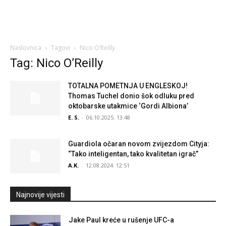
Naslovnica
Tagovi
Nico O’Reilly
Tag: Nico O’Reilly
TOTALNA POMETNJA U ENGLESKOJ!
Thomas Tuchel donio šok odluku pred
oktobarske utakmice ‘Gordi Albiona’
E. S.
-
06.10.2025. 13:48
Guardiola očaran novom zvijezdom Cityja:
“Tako inteligentan, tako kvalitetan igrač”
A.K.
-
12.08.2024. 12:51
Najnovije vijesti
Jake Paul kreće u rušenje UFC-a