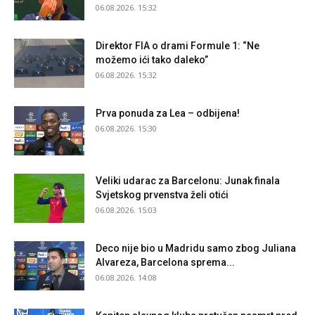
06.08.2026. 15:32
Direktor FIA o drami Formule 1: “Ne
možemo ići tako daleko”
06.08.2026. 15:32
Prva ponuda za Lea – odbijena!
06.08.2026. 15:30
Veliki udarac za Barcelonu: Junak finala
Svjetskog prvenstva želi otići
06.08.2026. 15:03
Deco nije bio u Madridu samo zbog Juliana
Alvareza, Barcelona sprema...
06.08.2026. 14:08