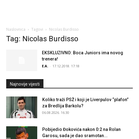
Naslovnica
Tagovi
Nicolas Burdisso
Tag: Nicolas Burdisso
EKSKLUZIVNO: Boca Juniors ima novog
trenera!
E.A.
-
17.12.2018. 17:18
Najnovije vijesti
Koliko traži PSŽ i koji je Liverpulov “plafon”
za Bredlija Barkolu?
06.08.2026. 16:30
Pobijedio Đokovića nakon 0:2 na Rolan
Garosu, sada je dao sramotan...