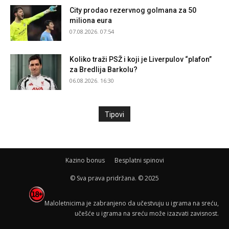
City prodao rezervnog golmana za 50
miliona eura
07.08.2026. 07:54
Koliko traži PSŽ i koji je Liverpulov “plafon”
za Bredlija Barkolu?
06.08.2026. 16:30
Tipovi
Kazino bonus
Besplatni spinovi
© Sva prava pridržana. © 2025
Maloletnicima je zabranjeno da učestvuju u igrama na sreću,
učešće u igrama na sreću može izazvati zavisnost.