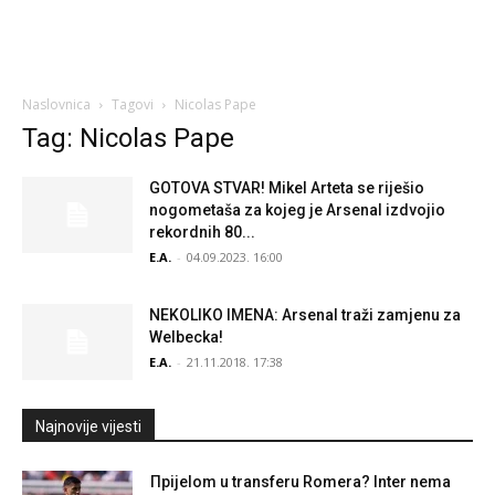
Naslovnica
Tagovi
Nicolas Pape
Tag: Nicolas Pape
GOTOVA STVAR! Mikel Arteta se riješio
nogometaša za kojeg je Arsenal izdvojio
rekordnih 80...
E.A.
-
04.09.2023. 16:00
NEKOLIKO IMENA: Arsenal traži zamjenu za
Welbecka!
E.A.
-
21.11.2018. 17:38
Najnovije vijesti
Прijelom u transferu Romera? Inter nema