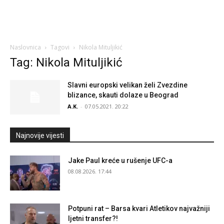
Naslovnica
Tagovi
Nikola Mituljikić
Tag: Nikola Mituljikić
Slavni europski velikan želi Zvezdine
blizance, skauti dolaze u Beograd
A.K.
-
07.05.2021. 20:22
Najnovije vijesti
Jake Paul kreće u rušenje UFC-a
08.08.2026. 17:44
Potpuni rat – Barsa kvari Atletikov najvažniji
ljetni transfer?!