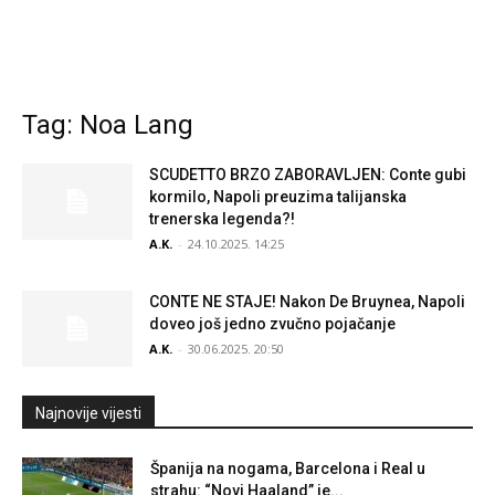
Tag: Noa Lang
SCUDETTO BRZO ZABORAVLJEN: Conte gubi
kormilo, Napoli preuzima talijanska
trenerska legenda?!
A.K.
-
24.10.2025. 14:25
CONTE NE STAJE! Nakon De Bruynea, Napoli
doveo još jedno zvučno pojačanje
A.K.
-
30.06.2025. 20:50
Najnovije vijesti
Španija na nogama, Barcelona i Real u
strahu: “Novi Haaland” je...