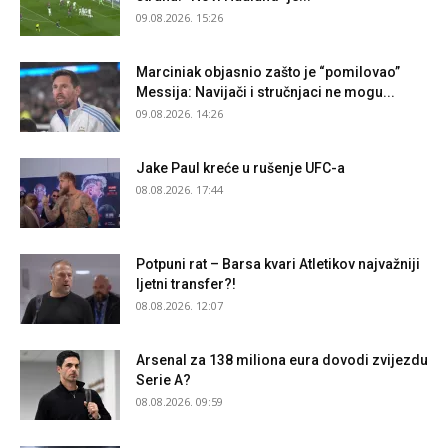
09.08.2026. 15:26
Marciniak objasnio zašto je “pomilovao”
Messija: Navijači i stručnjaci ne mogu...
09.08.2026. 14:26
Jake Paul kreće u rušenje UFC-a
08.08.2026. 17:44
Potpuni rat – Barsa kvari Atletikov najvažniji
ljetni transfer?!
08.08.2026. 12:07
Arsenal za 138 miliona eura dovodi zvijezdu
Serie A?
08.08.2026. 09:59