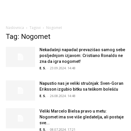
Naslovnica
Tagovi
Nogomet
Tag: Nogomet
Nekadašnji napadač prevazišao samog sebe
posljednjom izjavom: Cristiano Ronaldo ne
zna da igra nogomet!
E. S.
-
23.09.2024. 14:48
Napustio nas je veliki stručnjak: Sven-Goran
Eriksson izgubio bitku sa teškom bolešću
E. S.
-
26.08.2024. 14:48
Veliki Marcelo Bielsa pravo u metu:
Nogomet ima sve više gledatelja, ali postaje
sve...
E. S.
-
08.07.2024. 17:21