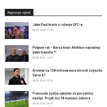
Najnovije vijesti
Jake Paul kreće u rušenje UFC-a
08.08.2026. 17:44
Potpuni rat – Barsa kvari Atletikov najvažniji
ljetni transfer?!
08.08.2026. 12:07
Arsenal za 138 miliona eura dovodi zvijezdu
Serie A?
08.08.2026. 09:59
Francuski sudija optužen za porodično
nasilje. Prijeti mu 18 mjeseci zatvora
08.08.2026. 09:47