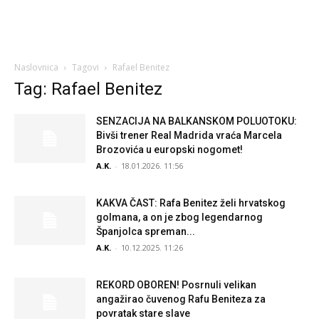
Naslovnica
Tagovi
Rafael Benitez
Tag: Rafael Benitez
SENZACIJA NA BALKANSKOM POLUOTOKU:
Bivši trener Real Madrida vraća Marcela
Brozovića u europski nogomet!
A.K.
-
18.01.2026. 11:56
KAKVA ČAST: Rafa Benitez želi hrvatskog
golmana, a on je zbog legendarnog
Španjolca spreman...
A.K.
-
10.12.2025. 11:26
REKORD OBOREN! Posrnuli velikan
angažirao čuvenog Rafu Beniteza za
povratak stare slave