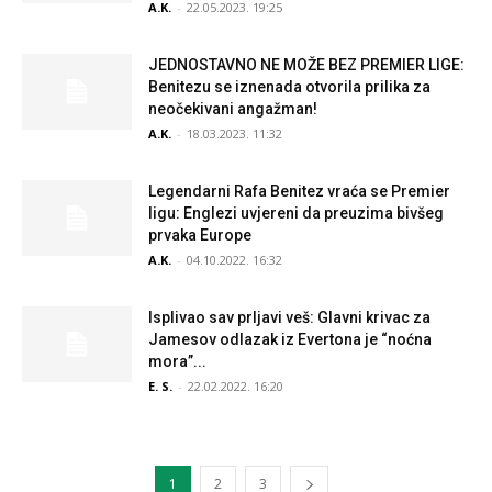
A.K.
-
22.05.2023. 19:25
JEDNOSTAVNO NE MOŽE BEZ PREMIER LIGE:
Benitezu se iznenada otvorila prilika za
neočekivani angažman!
A.K.
-
18.03.2023. 11:32
Legendarni Rafa Benitez vraća se Premier
ligu: Englezi uvjereni da preuzima bivšeg
prvaka Europe
A.K.
-
04.10.2022. 16:32
Isplivao sav prljavi veš: Glavni krivac za
Jamesov odlazak iz Evertona je “noćna
mora”...
E. S.
-
22.02.2022. 16:20
1
2
3