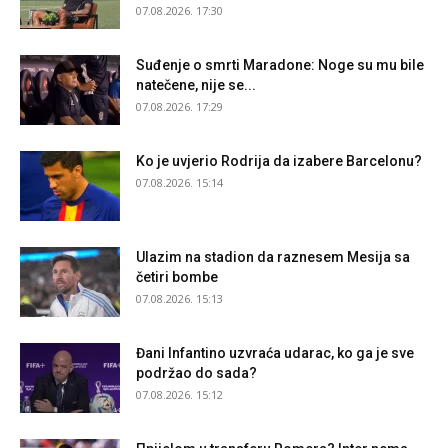
07.08.2026. 17:30
Suđenje o smrti Maradone: Noge su mu bile
natečene, nije se...
07.08.2026. 17:29
Ko je uvjerio Rodrija da izabere Barcelonu?
07.08.2026. 15:14
Ulazim na stadion da raznesem Mesija sa
četiri bombe
07.08.2026. 15:13
Đani Infantino uzvraća udarac, ko ga je sve
podržao do sada?
07.08.2026. 15:12