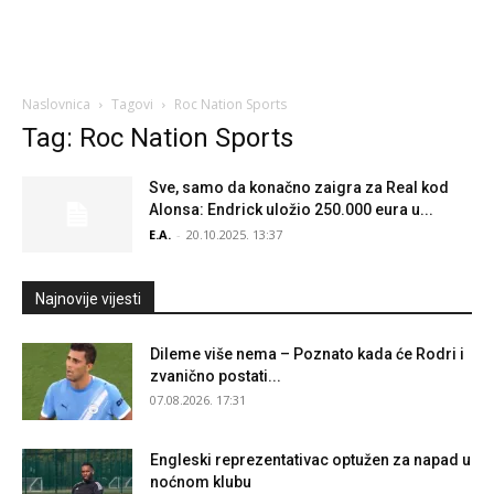
Naslovnica
Tagovi
Roc Nation Sports
Tag: Roc Nation Sports
Sve, samo da konačno zaigra za Real kod
Alonsa: Endrick uložio 250.000 eura u...
E.A.
-
20.10.2025. 13:37
Najnovije vijesti
Dileme više nema – Poznato kada će Rodri i
zvanično postati...
07.08.2026. 17:31
Engleski reprezentativac optužen za napad u
noćnom klubu