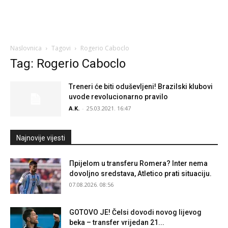
Naslovnica
Tagovi
Rogerio Caboclo
Tag: Rogerio Caboclo
Treneri će biti oduševljeni! Brazilski klubovi
uvode revolucionarno pravilo
A.K.
-
25.03.2021. 16:47
Najnovije vijesti
Прijelom u transferu Romera? Inter nema
dovoljno sredstava, Atletico prati situaciju.
07.08.2026. 08:56
GOTOVO JE! Čelsi dovodi novog lijevog
beka – transfer vrijedan 21...