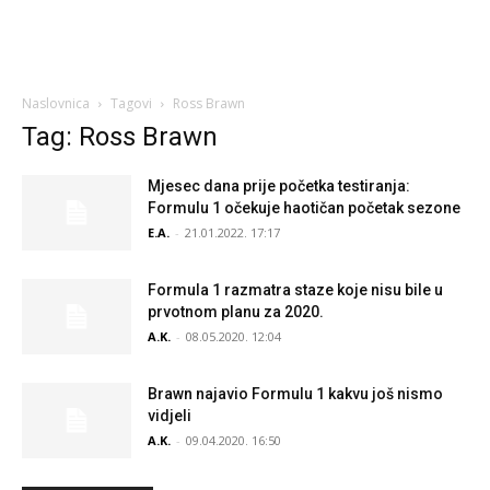
Naslovnica
Tagovi
Ross Brawn
Tag: Ross Brawn
Mjesec dana prije početka testiranja:
Formulu 1 očekuje haotičan početak sezone
E.A.
-
21.01.2022. 17:17
Formula 1 razmatra staze koje nisu bile u
prvotnom planu za 2020.
A.K.
-
08.05.2020. 12:04
Brawn najavio Formulu 1 kakvu još nismo
vidjeli
A.K.
-
09.04.2020. 16:50