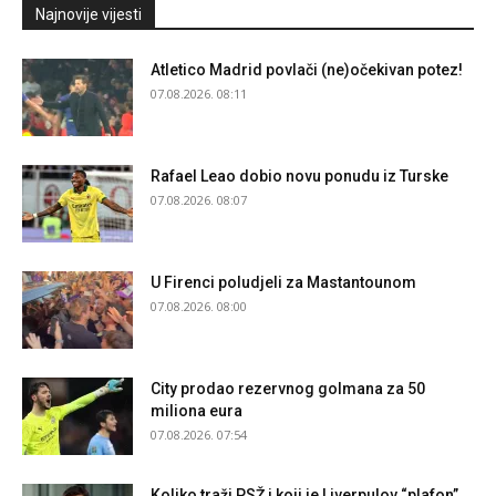
Najnovije vijesti
Atletico Madrid povlači (ne)očekivan potez!
07.08.2026. 08:11
Rafael Leao dobio novu ponudu iz Turske
07.08.2026. 08:07
U Firenci poludjeli za Mastantounom
07.08.2026. 08:00
City prodao rezervnog golmana za 50
miliona eura
07.08.2026. 07:54
Koliko traži PSŽ i koji je Liverpulov “plafon”