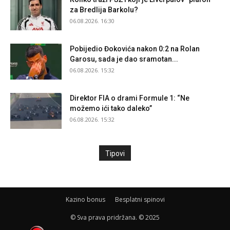
za Bredlija Barkolu?
06.08.2026. 16:30
Pobijedio Đokovića nakon 0:2 na Rolan
Garosu, sada je dao sramotan...
06.08.2026. 15:32
Direktor FIA o drami Formule 1: “Ne
možemo ići tako daleko”
06.08.2026. 15:32
Tipovi
Kazino bonus
Besplatni spinovi
© Sva prava pridržana. © 2025