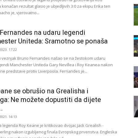
 konačan rezultat glasio je ubjedljivih 3:0 za ekipu Erika ten
acho je, vjerovatno...
Fernandes na udaru legendi
ster Uniteda: Sramotno se ponaša
2023. 17:22
i veznjak Bruno Fernandes našao se na žestokom udaru
egendi Manchester Uniteda Gary Nevillea i Roy Keanea nakon
lne predstave protiv Liverpoola. Fernandes je...
ane se obrušio na Grealisha i
nga: Ne možete dopustiti da dijete
..
2021. 14:13
legenda Roy Keane je kritikovao dvojac Jack Grealish -
rling nakon izgubljenog finala Evropskog prvenstva. Engleska