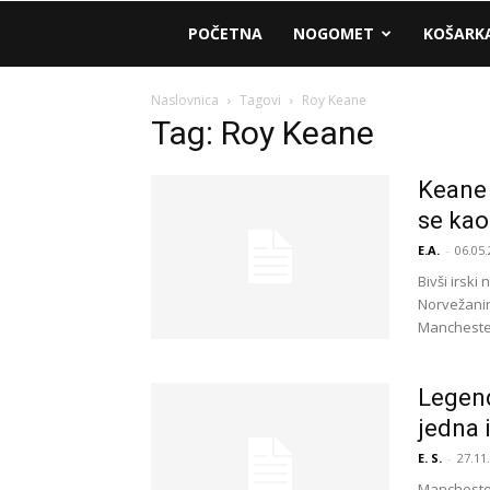
AM
POČETNA
NOGOMET
KOŠARK
Sport
Naslovnica
Tagovi
Roy Keane
Tag: Roy Keane
Keane 
se kao
E.A.
-
06.05.
Bivši irsk
Norvežani
Manchester
Legend
jedna 
E. S.
-
27.11
Manchester