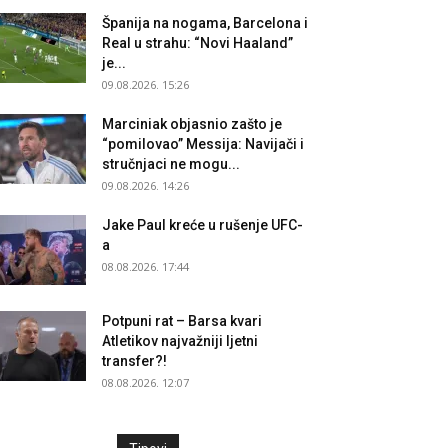
Španija na nogama, Barcelona i
Real u strahu: “Novi Haaland”
je...
09.08.2026. 15:26
Marciniak objasnio zašto je
“pomilovao” Messija: Navijači i
stručnjaci ne mogu...
09.08.2026. 14:26
Jake Paul kreće u rušenje UFC-
a
08.08.2026. 17:44
Potpuni rat – Barsa kvari
Atletikov najvažniji ljetni
transfer?!
08.08.2026. 12:07