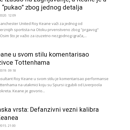
u “pukao” zbog jednog detalja
2020. 12:09
anchester United Roy Keane važi za jednog od
erznijih sportista na Otoku prvenstveno zbog "prgavog"
Osim što je važio za izuzetno nezgodnog igrača,...
ane u svom stilu komentarisao
zivce Tottenhama
2019. 09:18
nsultant Roy Keane u svom stilu je komentarisao performanse
ttenhama na utakmici koju su Spursi izgubili od Liverpoola
kreta. Keane je govorio...
ka vrsta: Defanzivni vezni kalibra
Keanea
2015. 21:00