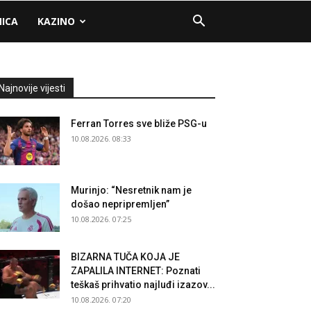
NICA
KAZINO
Najnovije vijesti
Ferran Torres sve bliže PSG-u
10.08.2026. 08:33
Murinjo: “Nesretnik nam je
došao nepripremljen”
10.08.2026. 07:25
BIZARNA TUČA KOJA JE
ZAPALILA INTERNET: Poznati
teškaš prihvatio najluđi izazov...
10.08.2026. 07:20