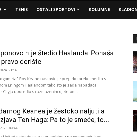
A
TENIS
OSTALI SPORTOVI
KOLUMNE
KLADIO
ponovo nije štedio Haalanda: Ponaša
 pravo derište
2024. 21:56
i nogometaš Roy Keane nastavio je prepirku preko medija s
nom Erlingom Haalandom tako što je sada napadača
 Cityja uporedio s razmaženim djetetom...
arnog Keanea je žestoko naljutila
izjava Ten Haga: Pa to je smeće, to...
.2023. 09:44
 United ostvario je laganu pobjedu na gostovanju kod