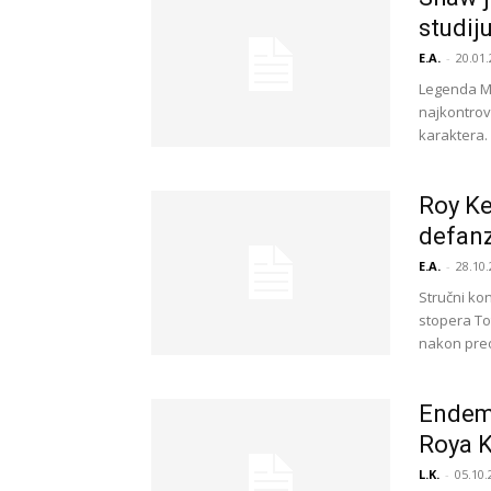
studij
E.A.
-
20.01.
Legenda M
najkontrov
karaktera. 
Roy Ke
defan
E.A.
-
28.10.
Stručni ko
stopera To
nakon preo
Endems
Roya 
L.K.
-
05.10.