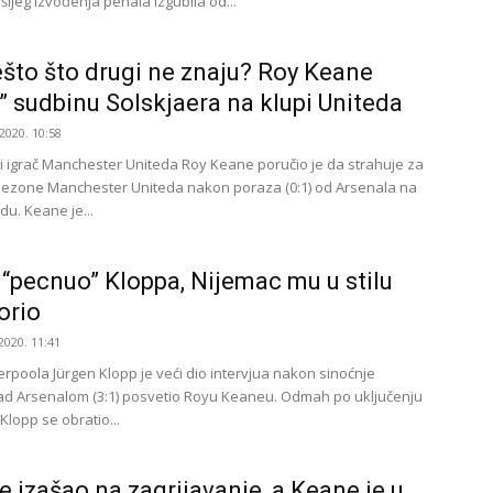
šijeg izvođenja penala izgubila od...
što što drugi ne znaju? Roy Keane
o” sudbinu Solskjaera na klupi Uniteda
2020. 10:58
 igrač Manchester Uniteda Roy Keane poručio je da strahuje za
ezone Manchester Uniteda nakon poraza (0:1) od Arsenala na
du. Keane je...
“pecnuo” Kloppa, Nijemac mu u stilu
orio
2020. 11:41
erpoola Jürgen Klopp je veći dio intervjua nakon sinoćnje
d Arsenalom (3:1) posvetio Royu Keaneu. Odmah po uključenju
Klopp se obratio...
e izašao na zagrijavanje, a Keane je u