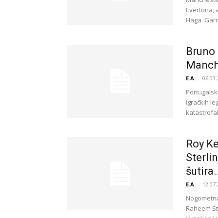
Evertona, a
Haga. Garn
Bruno 
Manche
E.A.
-
06.03.
Portugalsk
igračkih l
katastrofa
Roy Ke
Sterli
šutira.
E.A.
-
12.07.
Nogometna 
Raheem Ste