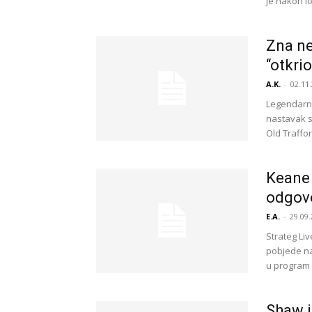
je nakon lo
Zna ne
“otkri
A.K.
-
02.11.
Legendarni
nastavak s
Old Traffor
Keane 
odgov
E.A.
-
29.09.
Strateg Liv
pobjede na
u program 
Shaw j