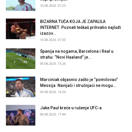
10.08.2026. 07:25
BIZARNA TUČA KOJA JE ZAPALILA
INTERNET: Poznati teškaš prihvatio najluđi
izazov...
10.08.2026. 07:20
Španija na nogama, Barcelona i Real u
strahu: “Novi Haaland” je...
09.08.2026. 15:26
Marciniak objasnio zašto je “pomilovao”
Messija: Navijači i stručnjaci ne mogu...
09.08.2026. 14:26
Jake Paul kreće u rušenje UFC-a
08.08.2026. 17:44