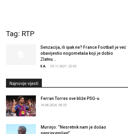
Tag: RTP
Senzacija, ili ipak ne? France Football je već
obavijestio nogometaša koji je dobio
Zlatnu...
E.A.
-
05.11.2021. 22:02
Najnovije vijesti
Ferran Torres sve bliže PSG-u
10.08.2026. 08:33
Murinjo: “Nesretnik nam je došao
nepripremljen”