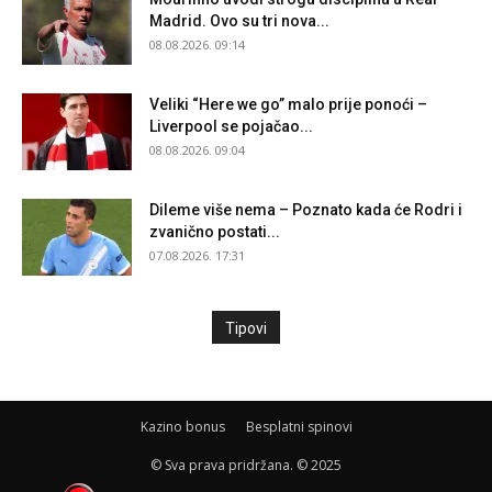
Madrid. Ovo su tri nova...
08.08.2026. 09:14
Veliki “Here we go” malo prije ponoći –
Liverpool se pojačao...
08.08.2026. 09:04
Dileme više nema – Poznato kada će Rodri i
zvanično postati...
07.08.2026. 17:31
Tipovi
Kazino bonus
Besplatni spinovi
© Sva prava pridržana. © 2025