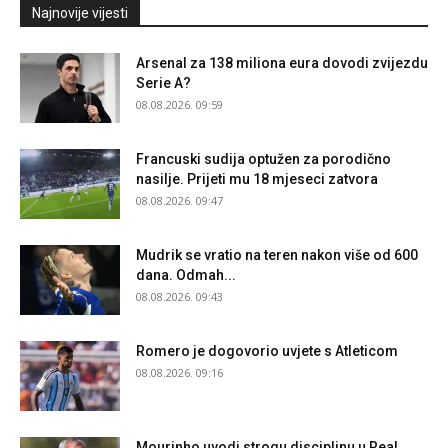
Najnovije vijesti
Arsenal za 138 miliona eura dovodi zvijezdu
Serie A?
08.08.2026. 09:59
Francuski sudija optužen za porodično
nasilje. Prijeti mu 18 mjeseci zatvora
08.08.2026. 09:47
Mudrik se vratio na teren nakon više od 600
dana. Odmah...
08.08.2026. 09:43
Romero je dogovorio uvjete s Atleticom
08.08.2026. 09:16
Mourinho uvodi strogu disciplinu u Real