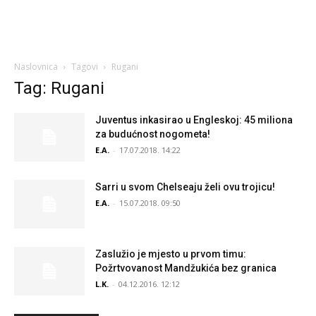
Naslovnica
Tagovi
Rugani
Tag: Rugani
Juventus inkasirao u Engleskoj: 45 miliona
za budućnost nogometa!
E.A.
-
17.07.2018. 14:22
Sarri u svom Chelseaju želi ovu trojicu!
E.A.
-
15.07.2018. 09:50
Zaslužio je mjesto u prvom timu:
Požrtvovanost Mandžukića bez granica
L.K.
-
04.12.2016. 12:12