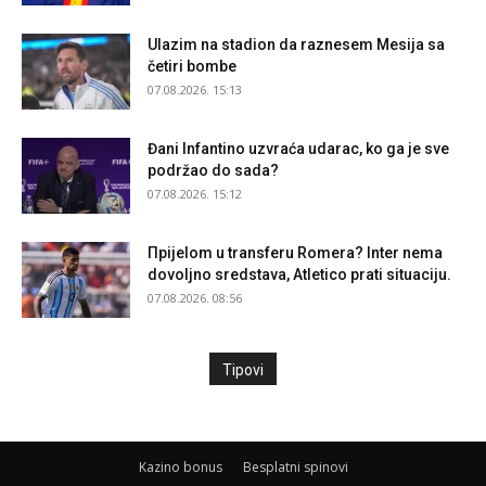
Ulazim na stadion da raznesem Mesija sa
četiri bombe
07.08.2026. 15:13
Đani Infantino uzvraća udarac, ko ga je sve
podržao do sada?
07.08.2026. 15:12
Прijelom u transferu Romera? Inter nema
dovoljno sredstava, Atletico prati situaciju.
07.08.2026. 08:56
Tipovi
Kazino bonus
Besplatni spinovi