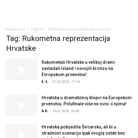
Naslovnica
Tagovi
Rukometna reprezentacija Hrvatske
Tag: Rukometna reprezentacija
Hrvatske
Rukometaši Hrvatske u velikoj drami
savladali Island i osvojili bronzu na
Evropskom prvenstvu!
E. S.
-
01.02.2026. 17:14
Hrvatska u dramatičnoj klopci na Europskom
prvenstvu: Polufinale više ne ovisi o njima!
A.K.
-
26.01.2026. 10:08
Hrvatska pobijedila Švicarsku, ali bi u
strašnom scenariju ipak mogla ostati bez