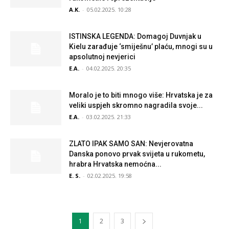
A.K.
-
05.02.2025. 10:28
ISTINSKA LEGENDA: Domagoj Duvnjak u
Kielu zarađuje ‘smiješnu’ plaću, mnogi su u
apsolutnoj nevjerici
E.A.
-
04.02.2025. 20:35
Moralo je to biti mnogo više: Hrvatska je za
veliki uspjeh skromno nagradila svoje...
E.A.
-
03.02.2025. 21:33
ZLATO IPAK SAMO SAN: Nevjerovatna
Danska ponovo prvak svijeta u rukometu,
hrabra Hrvatska nemoćna...
E. S.
-
02.02.2025. 19:58
1
2
3