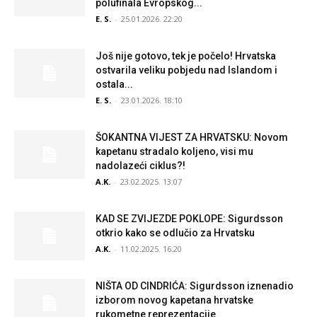
polufinala Evropskog...
E. S.
-
25.01.2026. 22:20
Još nije gotovo, tek je počelo! Hrvatska
ostvarila veliku pobjedu nad Islandom i
ostala...
E. S.
-
23.01.2026. 18:10
ŠOKANTNA VIJEST ZA HRVATSKU: Novom
kapetanu stradalo koljeno, visi mu
nadolazeći ciklus?!
A.K.
-
23.02.2025. 13:07
KAD SE ZVIJEZDE POKLOPE: Sigurdsson
otkrio kako se odlučio za Hrvatsku
A.K.
-
11.02.2025. 16:20
NIŠTA OD CINDRIĆA: Sigurdsson iznenadio
izborom novog kapetana hrvatske
rukometne reprezentacije