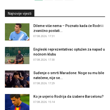
Najnovije vijesti
Dileme više nema – Poznato kada će Rodri i
zvanično postati...
07.08.2026. 17:31
Engleski reprezentativac optužen za napad u
noćnom klubu
07.08.2026. 17:30
Suđenje o smrti Maradone: Noge su mu bile
natečene, nije se...
07.08.2026. 17:29
Ko je uvjerio Rodrija da izabere Barcelonu?
07.08.2026. 15:14